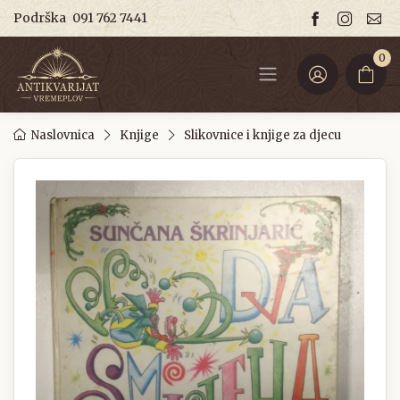
Podrška
091 762 7441
0
Naslovnica
Knjige
Slikovnice i knjige za djecu