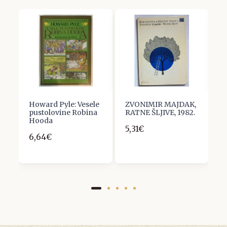
Howard Pyle: Vesele
ZVONIMIR MAJDAK,
K
pustolovine Robina
RATNE ŠLJIVE, 1982.
B
Hooda
P
5,31€
O
6,64€
M
1