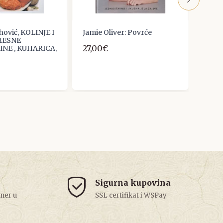
hović, KOLINJE I
Jamie Oliver: Povrće
KATH
MESNE
SÜDD
27,00€
NE , KUHARICA,
26,5
Sigurna kupovina
tner u
SSL certifikat i WSPay