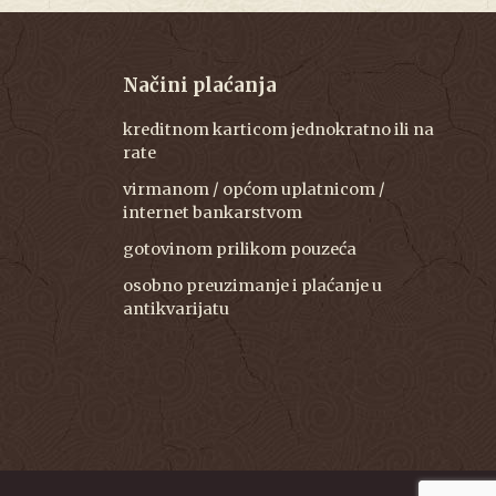
Načini plaćanja
kreditnom karticom jednokratno ili na
rate
virmanom / općom uplatnicom /
internet bankarstvom
gotovinom prilikom pouzeća
osobno preuzimanje i plaćanje u
antikvarijatu