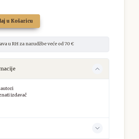
aj u Košaricu
ava u RH za narudžbe veće od 70 €
macije
autori
nati izdavač