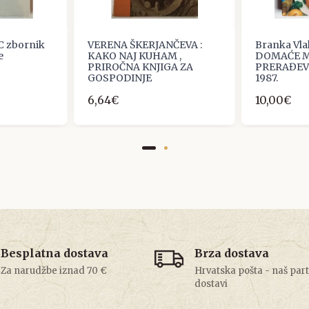
C zbornik
VERENA ŠKERJANČEVA :
Branka Vla
e
KAKO NAJ KUHAM ,
DOMAĆE 
PRIROČNA KNJIGA ZA
PRERAĐEVI
GOSPODINJE
1987.
6,64€
10,00€
Besplatna dostava
Brza dostava
Za narudžbe iznad 70 €
Hrvatska pošta - naš par
dostavi