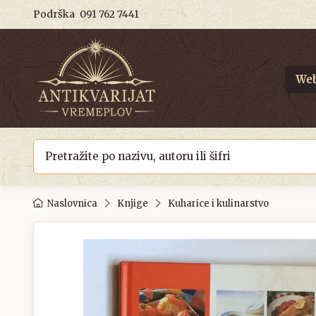
Podrška
091 762 7441
Web
Naslovnica
Knjige
Kuharice i kulinarstvo