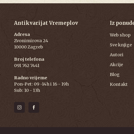
Antikvarijat Vremeplov
Iz ponud
Adresa
Web shop
Zvonimirova 24
Sve knjige
10000 Zagreb
Autori
Broj telefona
Akcije
091 762 7441
Blog
Radno vrijeme
Pon-Pet: 09 -14h i 16 - 19h
Kontakt
Sub: 10 - 13h