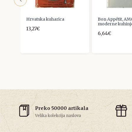
a
Hrvatska kuharica
Bon Appétit, AM
moderne kuhinj
13,27€
6,64€
Preko 50000 artikala
Velika kolekcija naslova