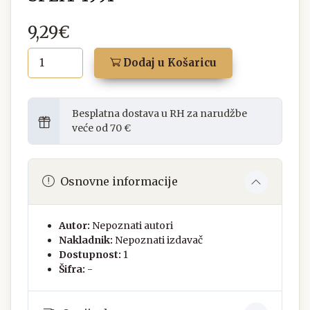
9,29€
Dodaj u Košaricu
Besplatna dostava u RH za narudžbe
veće od 70 €
Osnovne informacije
Autor:
Nepoznati autori
Nakladnik:
Nepoznati izdavač
Dostupnost:
1
Šifra:
-