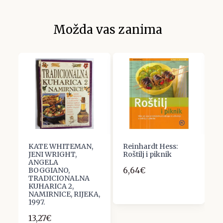
Možda vas zanima
KATE WHITEMAN,
Reinhardt Hess:
Z
JENI WRIGHT,
Roštilj i piknik
P
ANGELA
K
6,64€
BOGGIANO,
I
TRADICIONALNA
3
KUHARICA 2,
NAMIRNICE, RIJEKA,
1997.
13,27€