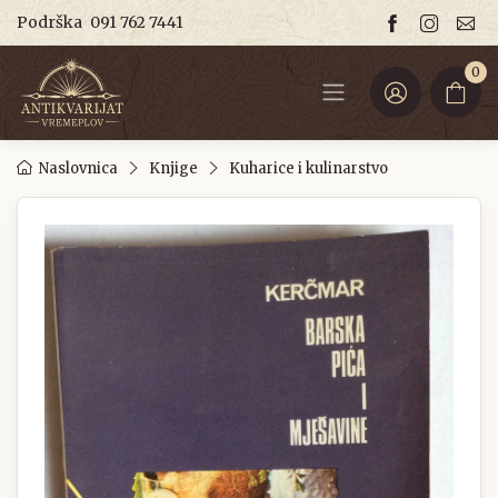
Podrška
091 762 7441
0
Naslovnica
Knjige
Kuharice i kulinarstvo