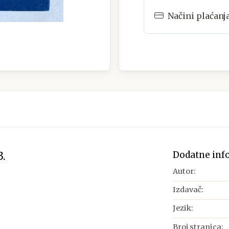
Načini plaćanj
Dodatne inf
.
Autor:
Izdavač:
Jezik:
Broj stranica: