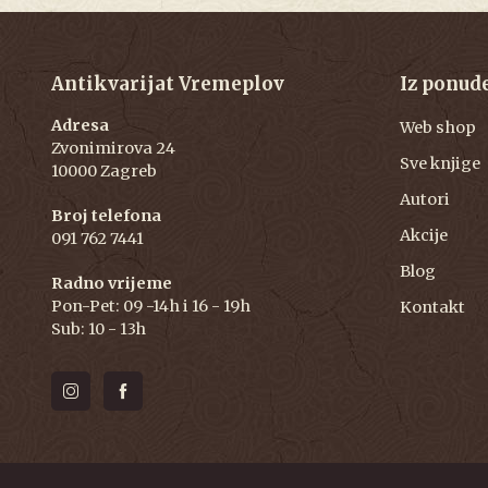
Antikvarijat Vremeplov
Iz ponud
Adresa
Web shop
Zvonimirova 24
Sve knjige
10000 Zagreb
Autori
Broj telefona
Akcije
091 762 7441
Blog
Radno vrijeme
Pon-Pet: 09 -14h i 16 - 19h
Kontakt
Sub: 10 - 13h