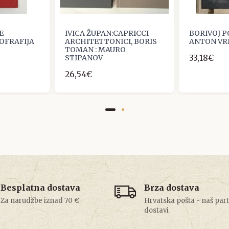
E
IVICA ŽUPAN:CAPRICCI
BORIVOJ P
NOFRAFIJA
ARCHITETTONICI, BORIS
ANTON VR
TOMAN : MAURO
33,18€
STIPANOV
26,54€
Besplatna dostava
Brza dostava
Za narudžbe iznad 70 €
Hrvatska pošta - naš par
dostavi