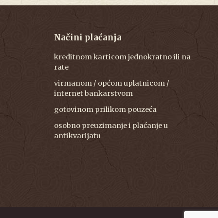
Načini plaćanja
kreditnom karticom jednokratno ili na
rate
virmanom / općom uplatnicom /
internet bankarstvom
gotovinom prilikom pouzeća
osobno preuzimanje i plaćanje u
antikvarijatu