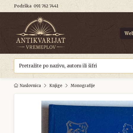
Podrška
091 762 7441
Web
Naslovnica
Knjige
Monografije