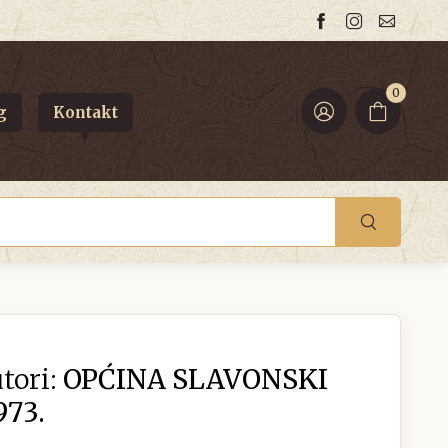
0
g
Kontakt
tori:
OPĆINA SLAVONSKI
973.