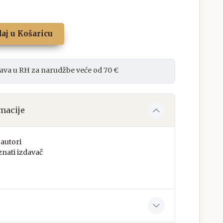
aj u Košaricu
ava u RH za narudžbe veće od 70 €
macije
autori
nati izdavač