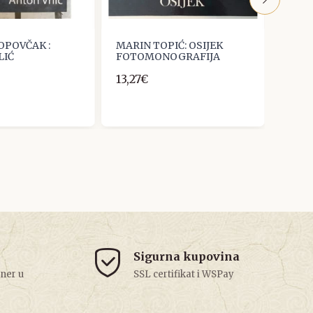
OPOVČAK :
MARIN TOPIĆ: OSIJEK
ALEK
LIĆ
FOTOMONOGRAFIJA
ANA 
LOŠI
13,27€
10,6
Sigurna kupovina
tner u
SSL certifikat i WSPay