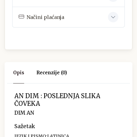
Načini plaćanja
Opis
Recenzije (0)
AN DIM : POSLEDNJA SLIKA
ČOVEKA
DIM AN
Sažetak
JEZIK I PISMO:LATINICA