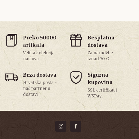
Preko 50000
Besplatna
artikala
dostava
Velika kolekcija
Za narudžbe
naslova
iznad 70 €
Brza dostava
Sigurna
kupovina
Hrvatska pošta -
naš partner u
SSL certifikat i
dostavi
WSPay