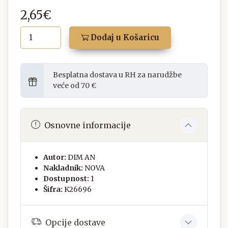
2,65€
Dodaj u Košaricu
Besplatna dostava u RH za narudžbe
veće od 70 €
Osnovne informacije
Autor:
DIM AN
Nakladnik:
NOVA
Dostupnost:
1
Šifra:
K26696
Opcije dostave