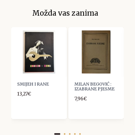
Možda vas zanima
E
SMIJEH I RANE
MILAN BEGOVIĆ :
X
IZABRANE PJESME
M
13,27€
B
7,96€
1
B
1