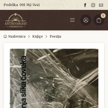
Podrška
091 762 7441
0
Naslovnica
Knjige
Poezija