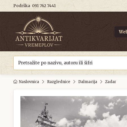
Podrška
091 762 7441
Web
Naslovnica
Razglednice
Dalmacija
Zadar