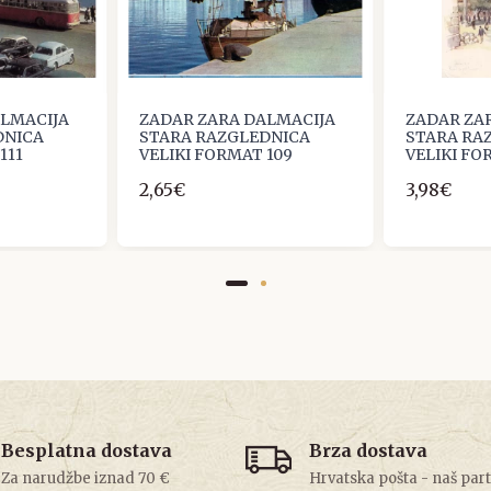
ALMACIJA
ZADAR ZARA DALMACIJA
ZADAR ZA
DNICA
STARA RAZGLEDNICA
STARA RA
111
VELIKI FORMAT 109
VELIKI FO
2,65€
3,98€
Besplatna dostava
Brza dostava
Za narudžbe iznad 70 €
Hrvatska pošta - naš par