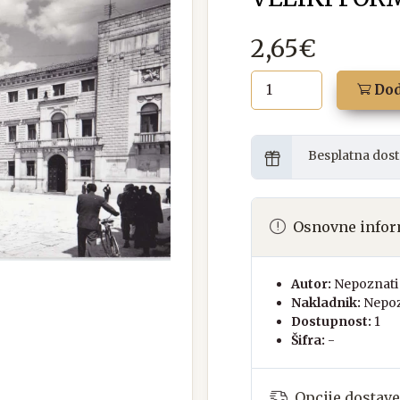
2,65€
Dod
Besplatna dost
Osnovne infor
Autor:
Nepoznati 
Nakladnik:
Nepoz
Dostupnost:
1
Šifra:
-
Opcije dostave