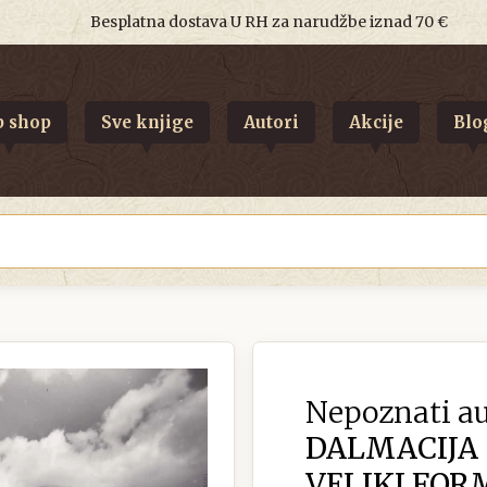
Besplatna dostava U RH za narudžbe iznad 70 €
 shop
Sve knjige
Autori
Akcije
Blo
Nepoznati au
DALMACIJA
VELIKI FOR