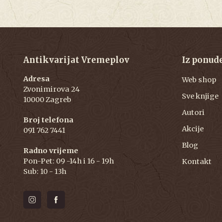
Antikvarijat Vremeplov
Iz ponud
Adresa
Web shop
Zvonimirova 24
Sve knjige
10000 Zagreb
Autori
Broj telefona
Akcije
091 762 7441
Blog
Radno vrijeme
Pon-Pet: 09 -14h i 16 - 19h
Kontakt
Sub: 10 - 13h