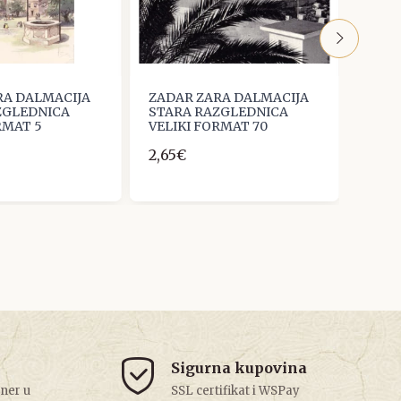
RA DALMACIJA
ZADAR ZARA DALMACIJA
ZADA
ZGLEDNICA
STARA RAZGLEDNICA
STAR
RMAT 5
VELIKI FORMAT 70
VELI
2,65€
2,65
Sigurna kupovina
tner u
SSL certifikat i WSPay