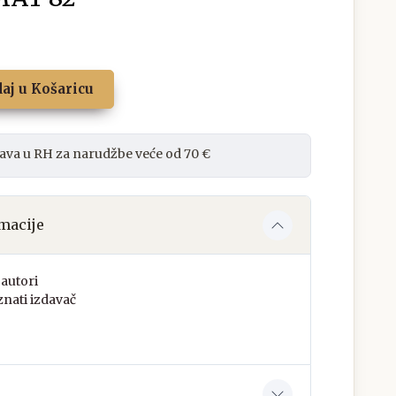
aj u Košaricu
ava u RH za narudžbe veće od 70 €
macije
autori
nati izdavač