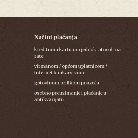
Načini plaćanja
kreditnom karticom jednokratno ili na
rate
virmanom / općom uplatnicom /
internet bankarstvom
gotovinom prilikom pouzeća
osobno preuzimanje i plaćanje u
antikvarijatu