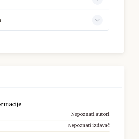
a
ormacije
Nepoznati autori
Nepoznati izdavač