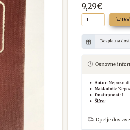
9,29€
Dod
Besplatna dost
Osnovne infor
Autor:
Nepoznati 
Nakladnik:
Nepoz
Dostupnost:
1
Šifra:
-
Opcije dostave