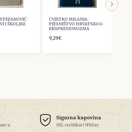
STEFANOVIĆ :
CVJETKO MILANJA :
Josip 
VI I ŠKOLJKE
PJESNIŠTVO HRVATSKOG
izdan
EKSPRESIONOZMA
br. 2
1951.
9,29€
597,
Sigurna kupovina
tner u
SSL certifikat i WSPay