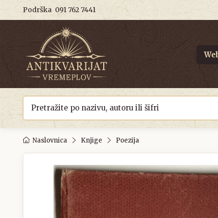
Podrška
091 762 7441
Web
Naslovnica
Knjige
Poezija