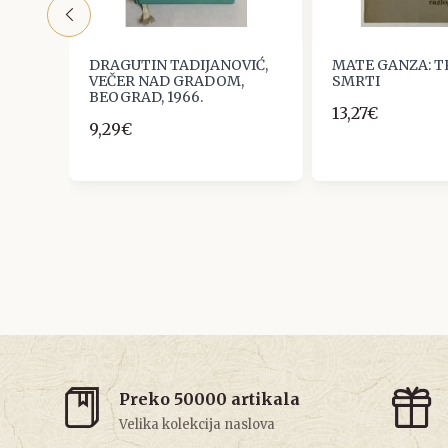
NA
DRAGUTIN TADIJANOVIĆ,
MATE GANZA: 
VEČER NAD GRADOM,
SMRTI
BEOGRAD, 1966.
13,27€
9,29€
Preko 50000 artikala
Velika kolekcija naslova