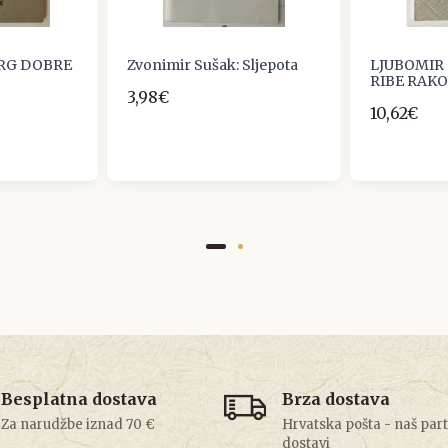
TRG DOBRE
Zvonimir Sušak: Sljepota
LJUBOMIR 
RIBE RAKO
3,98€
10,62€
Besplatna dostava
Brza dostava
Za narudžbe iznad 70 €
Hrvatska pošta - naš par
dostavi