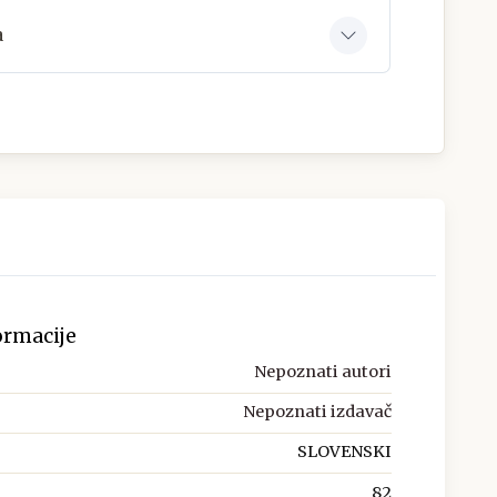
a
ormacije
Nepoznati autori
Nepoznati izdavač
SLOVENSKI
82