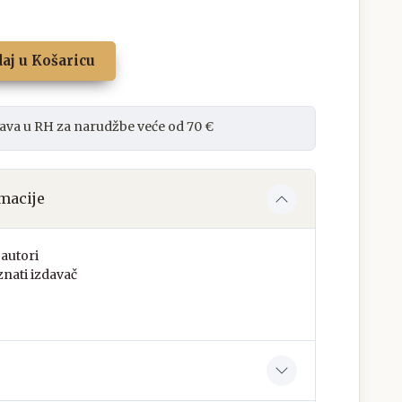
aj u Košaricu
ava u RH za narudžbe veće od 70 €
macije
autori
nati izdavač