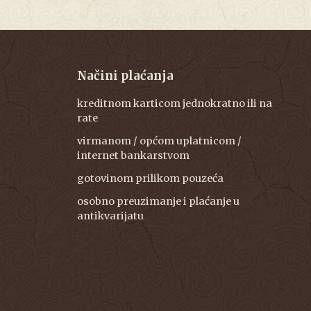
Načini plaćanja
kreditnom karticom jednokratno ili na
rate
virmanom / općom uplatnicom /
internet bankarstvom
gotovinom prilikom pouzeća
osobno preuzimanje i plaćanje u
antikvarijatu