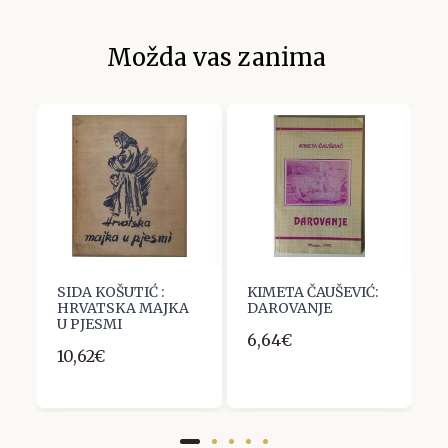
Možda vas zanima
SIDA KOŠUTIĆ :
KIMETA ČAUŠEVIĆ:
V
HRVATSKA MAJKA
DAROVANJE
Z
,
U PJESMI
K
6,64€
10,62€
1