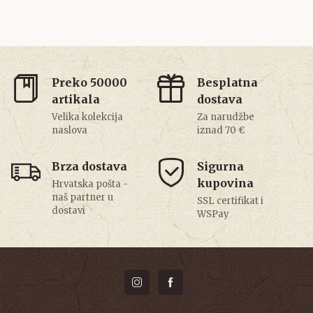
Preko 50000
Besplatna
artikala
dostava
Velika kolekcija
Za narudžbe
naslova
iznad 70 €
Brza dostava
Sigurna
kupovina
Hrvatska pošta -
naš partner u
SSL certifikat i
dostavi
WSPay