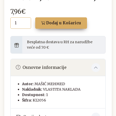
7,96€
Dodaj u Košaricu
Besplatna dostava u RH za narudžbe
veće od 70 €
Osnovne informacije
Autor:
MAŠIĆ MEHMED
Nakladnik:
VLASTITA NAKLADA
Dostupnost:
1
Šifra:
K12056