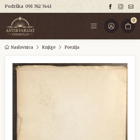
Podrška
091 762 7441
0
Naslovnica
Knjige
Poezija