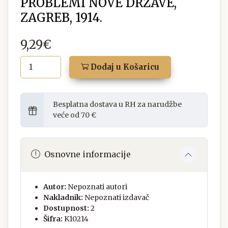
PROBLEMI NOVE DRŽAVE,
ZAGREB, 1914.
9,29€
Dodaj u Košaricu
Besplatna dostava u RH za narudžbe
veće od 70 €
Osnovne informacije
Autor:
Nepoznati autori
Nakladnik:
Nepoznati izdavač
Dostupnost:
2
Šifra:
K10214