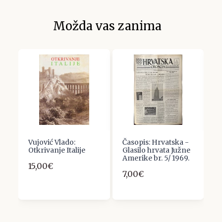
Možda vas zanima
Vujović Vlado:
Časopis: Hrvatska -
M
Otkrivanje Italije
Glasilo hrvata Južne
A
3
Amerike br. 5/ 1969.
i
15,00€
i
7,00€
6