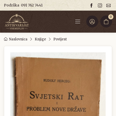
Podrška
091 762 7441
0
Naslovnica
Knjige
Povijest