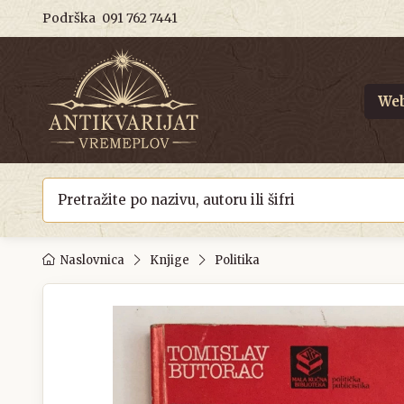
Podrška
091 762 7441
Web
Naslovnica
Knjige
Politika