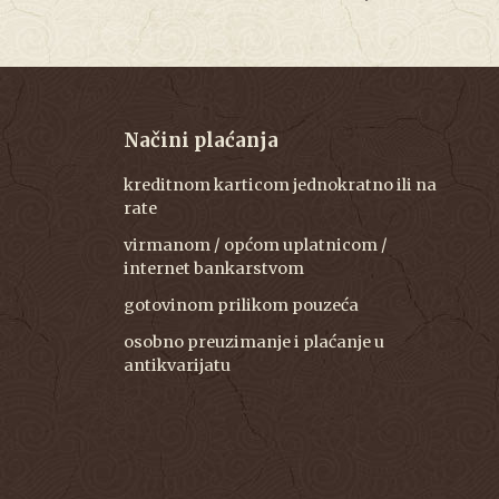
Načini plaćanja
kreditnom karticom jednokratno ili na
rate
virmanom / općom uplatnicom /
internet bankarstvom
gotovinom prilikom pouzeća
osobno preuzimanje i plaćanje u
antikvarijatu