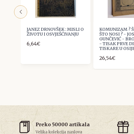
JANEZ DRNOVŠEK : MISLI O
KOMUNIZAM ? ŠT
ŠĆA,
ŽIVOTU I OSVJEŠĆIVANJU
ŠTO NOSI ? - JO
GUNČEVIĆ - BRO
6,64€
- TISAK PRVE D
TISKARE U OSIJE
26,54€
Preko 50000 artikala
Velika kolekcija naslova