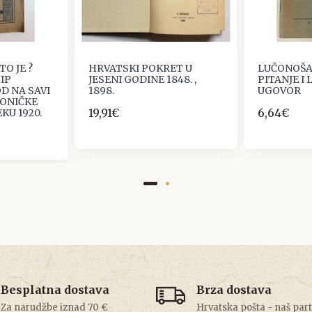
O JE ?
HRVATSKI POKRET U
LUČONOŠA
SIP
JESENI GODINE 1848. ,
PITANJE I
D NA SAVI
1898.
UGOVOR
IONIČKE
19,91€
6,64€
KU 1920.
Besplatna dostava
Brza dostava
Za narudžbe iznad 70 €
Hrvatska pošta - naš par