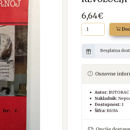
6,64€
Dod
Besplatna dost
Osnovne infor
Autor:
BUTORAC
Nakladnik:
Nepoz
Dostupnost:
1
Šifra:
K6314
Opcije dostave