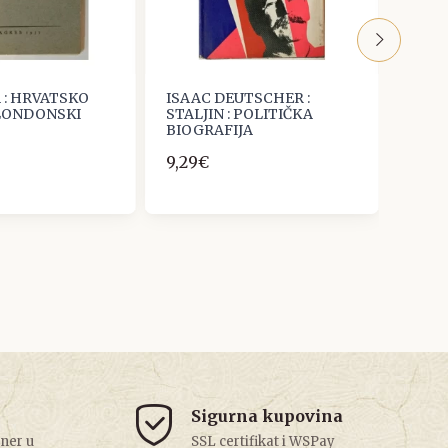
 : HRVATSKO
ISAAC DEUTSCHER :
Ivana
 LONDONSKI
STALJIN : POLITIČKA
narod
BIOGRAFIJA
Sakci
umjetn
9,29€
13,27
Sigurna kupovina
tner u
SSL certifikat i WSPay