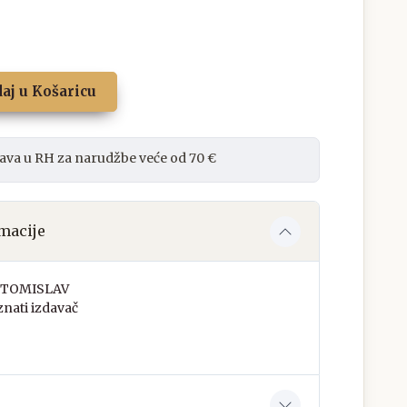
aj u Košaricu
ava u RH za narudžbe veće od 70 €
macije
 TOMISLAV
nati izdavač