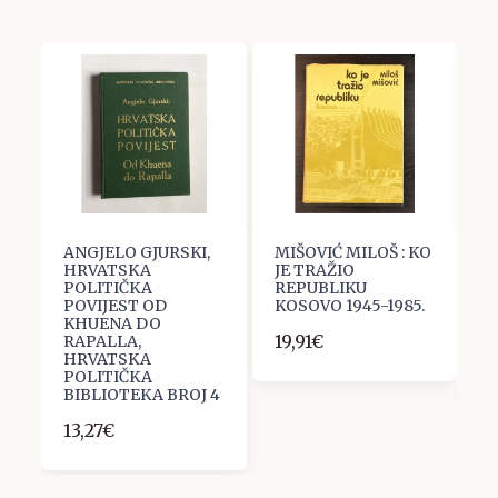
ANGJELO GJURSKI,
MIŠOVIĆ MILOŠ : KO
K
HRVATSKA
JE TRAŽIO
P
POLITIČKA
REPUBLIKU
I
POVIJEST OD
KOSOVO 1945-1985.
S
KHUENA DO
B
19,91€
RAPALLA,
1
HRVATSKA
POLITIČKA
BIBLIOTEKA BROJ 4
13,27€