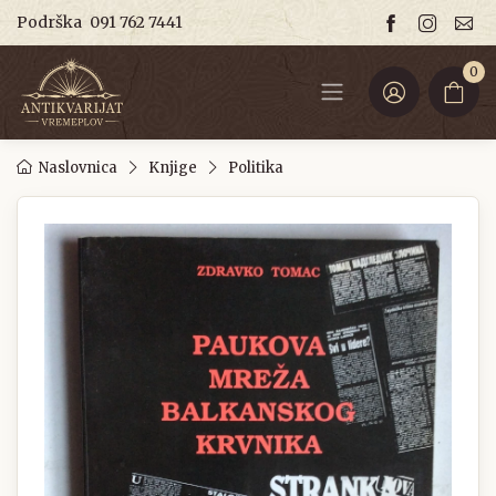
Podrška
091 762 7441
0
Naslovnica
Knjige
Politika