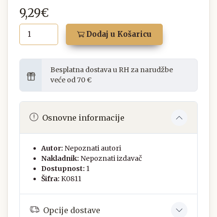
9,29€
Dodaj u Košaricu
Besplatna dostava u RH za narudžbe
veće od 70 €
Osnovne informacije
Autor:
Nepoznati autori
Nakladnik:
Nepoznati izdavač
Dostupnost:
1
Šifra:
K0811
Opcije dostave