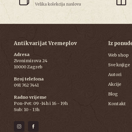
Velika kolekcija naslova
Antikvarijat Vremeplov
Iz ponud
Adresa
Web shop
Zvonimirova 24
Sve knjige
10000 Zagreb
Autori
Broj telefona
Akcije
091 762 7441
Blog
Radno vrijeme
Pon-Pet: 09 -14h i 16 - 19h
Kontakt
Sub: 10 - 13h