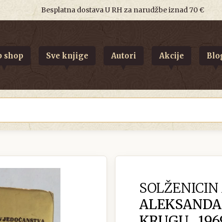
Besplatna dostava U RH za narudžbe iznad 70 €
 shop
Sve knjige
Autori
Akcije
Blo
SOLŽENICIN
ALEKSANDAR
KRUGU . 196