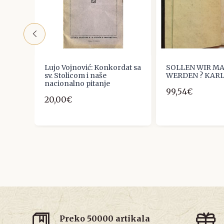
DA
Lujo Vojnović: Konkordat sa
SOLLEN WIR M
TINIĆ
sv. Stolicom i naše
WERDEN ? KARL
nacionalno pitanje
99,54€
20,00€
Preko 50000 artikala