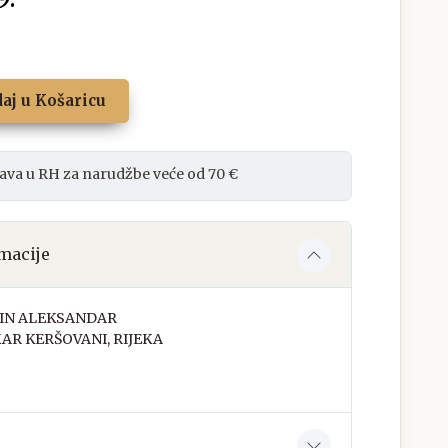
aj u Košaricu
ava u RH za narudžbe veće od 70 €
macije
IN ALEKSANDAR
AR KERŠOVANI, RIJEKA