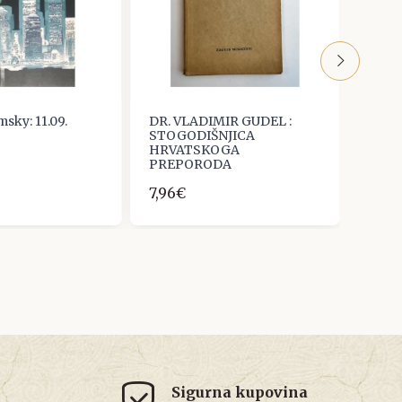
ky: 11.09.
DR. VLADIMIR GUDEL :
Franj
STOGODIŠNJICA
sredn
HRVATSKOGA
15,0
PREPORODA
7,96€
Sigurna kupovina