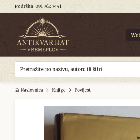
Podrška
091 762 7441
Web
Naslovnica
Knjige
Povijest