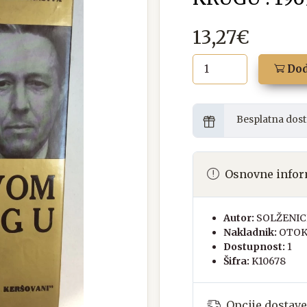
13,27€
Dod
Besplatna dost
Osnovne infor
Autor:
SOLŽENIC
Nakladnik:
OTOK
Dostupnost:
1
Šifra:
K10678
Opcije dostave