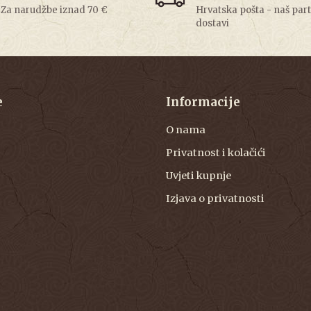
Za narudžbe iznad 70 €
Hrvatska pošta - naš par
dostavi
e
Informacije
O nama
Privatnost i kolačići
Uvjeti kupnje
Izjava o privatnosti