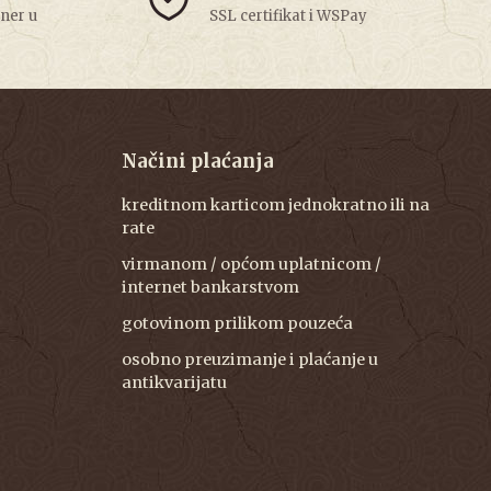
tner u
SSL certifikat i WSPay
Načini plaćanja
kreditnom karticom jednokratno ili na
rate
virmanom / općom uplatnicom /
internet bankarstvom
gotovinom prilikom pouzeća
osobno preuzimanje i plaćanje u
antikvarijatu