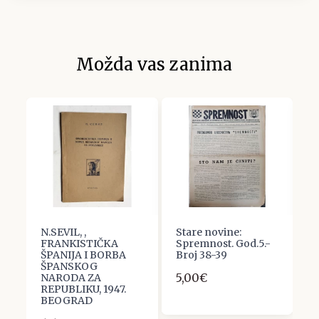
Možda vas zanima
N.SEVIL, ,
Stare novine:
O
FRANKISTIČKA
Spremnost. God.5.-
O
3
ŠPANIJA I BORBA
Broj 38-39
S
ŠPANSKOG
5,00€
1
NARODA ZA
REPUBLIKU, 1947.
BEOGRAD