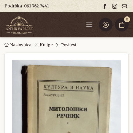
Podrška
091 762 7441
0
Naslovnica
Knjige
Povijest