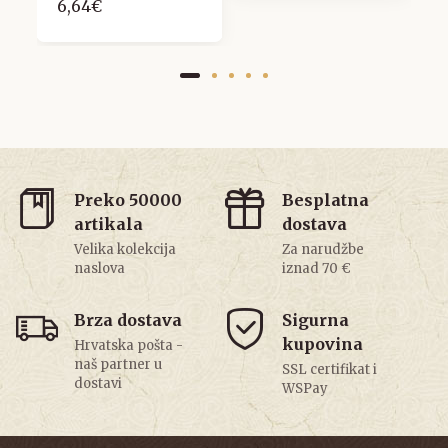
6,64€
Preko 50000
Besplatna
artikala
dostava
Velika kolekcija
Za narudžbe
naslova
iznad 70 €
Brza dostava
Sigurna
kupovina
Hrvatska pošta -
naš partner u
SSL certifikat i
dostavi
WSPay