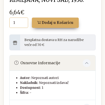
6,64€
Dodaj u Košaricu
Besplatna dostava u RH za narudžbe
veće od 70 €
Osnovne informacije
Autor:
Nepoznati autori
Nakladnik:
Nepoznati izdavač
Dostupnost:
1
Šifra:
-