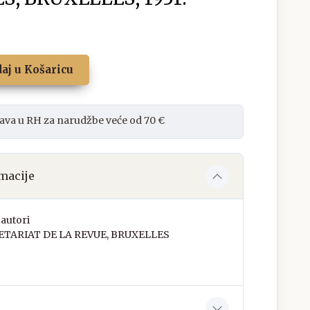
aj u Košaricu
ava u RH za narudžbe veće od 70 €
macije
autori
ETARIAT DE LA REVUE, BRUXELLES