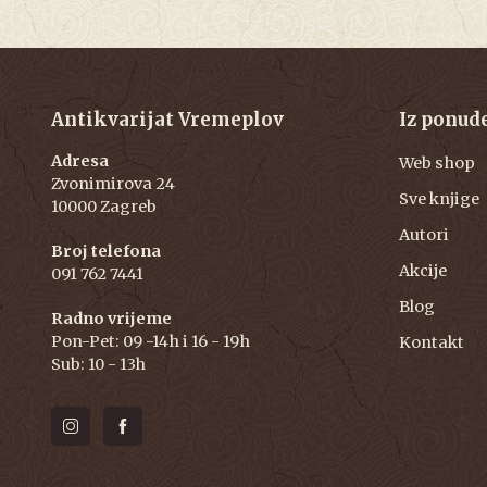
Antikvarijat Vremeplov
Iz ponud
Adresa
Web shop
Zvonimirova 24
Sve knjige
10000 Zagreb
Autori
Broj telefona
Akcije
091 762 7441
Blog
Radno vrijeme
Pon-Pet: 09 -14h i 16 - 19h
Kontakt
Sub: 10 - 13h