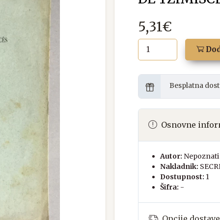
5,31€
Dod
Besplatna dost
Osnovne infor
Autor:
Nepoznati 
Nakladnik:
SECR
Dostupnost:
1
Šifra:
-
Opcije dostave