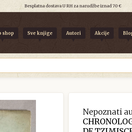
Besplatna dostava U RH za narudžbe iznad 70 €
 shop
Sve knjige
Autori
Akcije
Blo
Nepoznati au
CHRONOLOGI
DE TZIMISCE