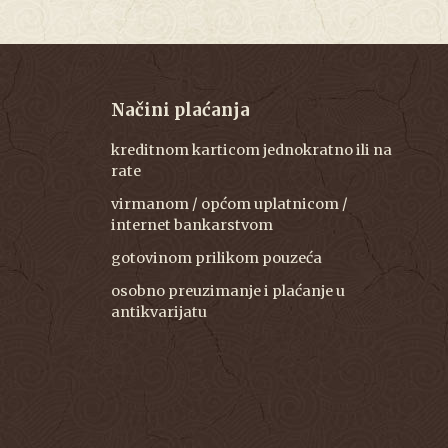
Načini plaćanja
kreditnom karticom jednokratno ili na
rate
virmanom / općom uplatnicom /
internet bankarstvom
gotovinom prilikom pouzeća
osobno preuzimanje i plaćanje u
antikvarijatu