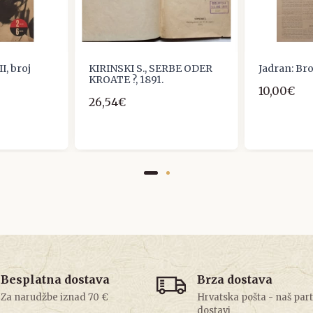
I, broj
KIRINSKI S., SERBE ODER
Jadran: Bro
KROATE ?, 1891.
10,00€
26,54€
Besplatna dostava
Brza dostava
Za narudžbe iznad 70 €
Hrvatska pošta - naš par
dostavi