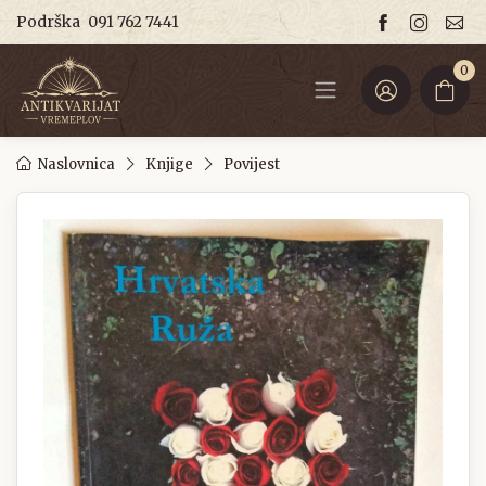
Podrška
091 762 7441
0
Naslovnica
Knjige
Povijest