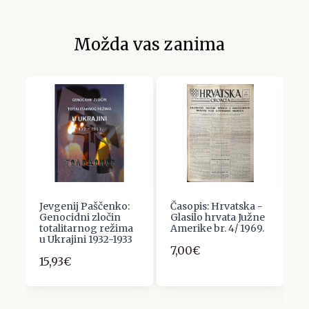
Možda vas zanima
Jevgenij Paščenko:
Časopis: Hrvatska -
M
.
Genocidni zločin
Glasilo hrvata Južne
P
totalitarnog režima
Amerike br. 4/ 1969.
n
u Ukrajini 1932-1933
B
7,00€
d
15,93€
H
5