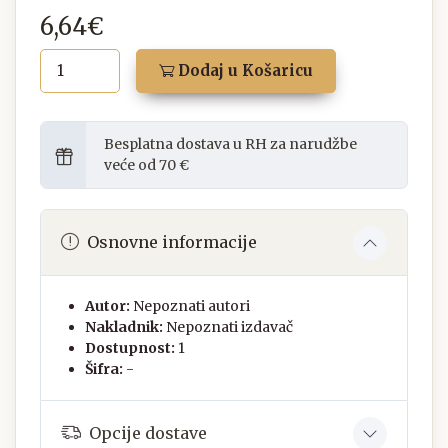
6,64€
Dodaj u Košaricu
Besplatna dostava u RH za narudžbe
veće od 70 €
Osnovne informacije
Autor:
Nepoznati autori
Nakladnik:
Nepoznati izdavač
Dostupnost:
1
Šifra:
-
Opcije dostave