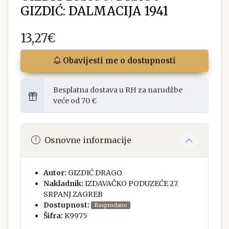
GIZDIĆ: DALMACIJA 1941
13,27€
Obavijesti me o dostupnosti
Besplatna dostava u RH za narudžbe
veće od 70 €
Osnovne informacije
Autor:
GIZDIĆ DRAGO
Nakladnik:
IZDAVAČKO PODUZEĆE 27.
SRPANJ ZAGREB
Dostupnost:
Rasprodano
Šifra:
K9975