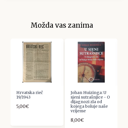
Možda vas zanima
Hrvatska rieč
Johan Huizinga: U
R
19/1943
sjeni sutrašnjice - O
P
dijagnozi zla od
s
5,00€
kojega boluje naše
2
vrijeme
8,00€