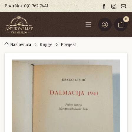
Podrška
091 762 7441
0
Naslovnica
Knjige
Povijest