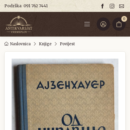
Podrška
091 762 7441
0
Naslovnica
Knjige
Povijest