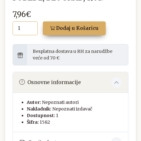
7,96€
Dodaj u Košaricu
Besplatna dostava u RH za narudžbe
veće od 70 €
Osnovne informacije
Autor:
Nepoznati autori
Nakladnik:
Nepoznati izdavač
Dostupnost:
1
Šifra:
1582