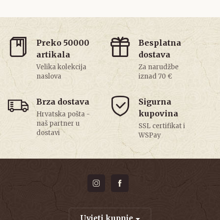
Preko 50000
Besplatna
artikala
dostava
Velika kolekcija
Za narudžbe
naslova
iznad 70 €
Brza dostava
Sigurna
kupovina
Hrvatska pošta -
naš partner u
SSL certifikat i
dostavi
WSPay
Uvjeti kupnje