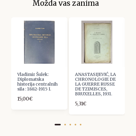
Možda vas zanima
Vladimir Šulek:
ANASTASIJEVIĆ, LA
S
Diplomatska
CHRONOLOGIE DE
W
historija centralnih
LA GUERRE RUSSE
E
sila : 1882-1915 I.
DE TZIMISCES,
4
BRUXELLES, 1931.
15,00€
5,31€