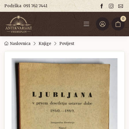
Podrška
091 762 7441
0
Naslovnica
Knjige
Povijest