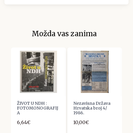
Možda vas zanima
ŽIVOT U NDH :
Nezavisna Država
J
FOTOMONOGRAFIJ
Hrvatska broj 4/
L
A
1986.
B
H
6,64€
10,00€
A
1
1