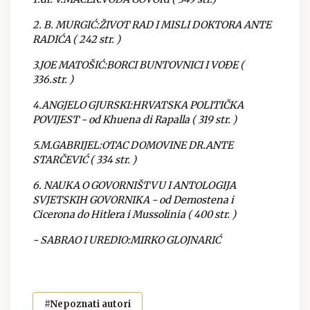
2. B. MURGIĆ:ŽIVOT RAD I MISLI DOKTORA ANTE
RADIĆA ( 242 str. )
3.JOE MATOŠIĆ:BORCI BUNTOVNICI I VOĐE (
336.str. )
4.ANGJELO GJURSKI:HRVATSKA POLITIČKA
POVIJEST - od Khuena di Rapalla ( 319 str. )
5.M.GABRIJEL:OTAC DOMOVINE DR.ANTE
STARČEVIĆ ( 334 str. )
6. NAUKA O GOVORNIŠTVU I ANTOLOGIJA
SVJETSKIH GOVORNIKA - od Demostena i
Cicerona do Hitlera i Mussolinia ( 400 str. )
- SABRAO I UREDIO:MIRKO GLOJNARIĆ
#Nepoznati autori