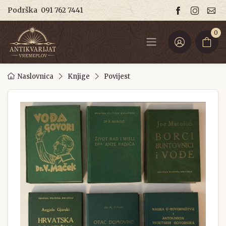
Podrška
091 762 7441
0
Naslovnica
Knjige
Povijest