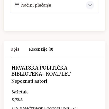
Načini plaćanja
Opis
Recenzije (0)
HRVATSKA POLITIČKA
BIBLIOTEKA- KOMPLET
Nepoznati autori
Sažetak
DJELA:
1.dr. V.MAČEK:VOĐA GOVORI ( 349 str.)