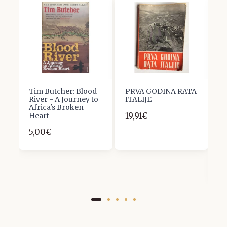
Tim Butcher: Blood
PRVA GODINA RATA
F
st
River - A Journey to
ITALIJE
S
Africa's Broken
Z
19,91€
Heart
Z
P
5,00€
K
G
S
1