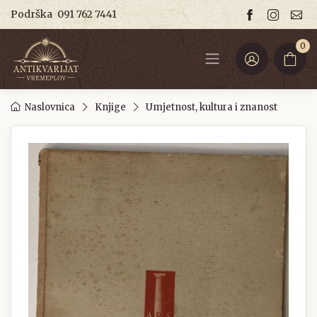
Podrška
091 762 7441
0
Naslovnica
Knjige
Umjetnost, kultura i znanost