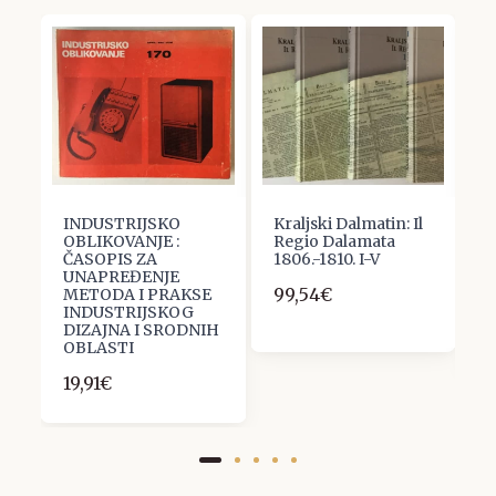
-
INDUSTRIJSKO
Kraljski Dalmatin: Il
V
OBLIKOVANJE :
Regio Dalamata
C
ČASOPIS ZA
1806.-1810. I-V
Ž
A
UNAPREĐENJE
U
99,54€
METODA I PRAKSE
K
INDUSTRIJSKOG
5
DIZAJNA I SRODNIH
OBLASTI
19,91€