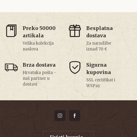
Preko 50000
Besplatna
artikala
dostava
Velika kolekcija
Za narudžbe
naslova
iznad 70 €
Brza dostava
Sigurna
kupovina
Hrvatska pošta -
naš partner u
SSL certifikat i
dostavi
WSPay