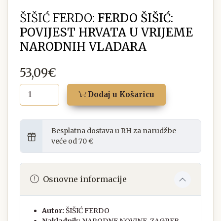
ŠIŠIĆ FERDO:
FERDO ŠIŠIĆ:
POVIJEST HRVATA U VRIJEME
NARODNIH VLADARA
53,09€
Dodaj u Košaricu
Besplatna dostava u RH za narudžbe
veće od 70 €
Osnovne informacije
Autor:
ŠIŠIĆ FERDO
Nakladnik:
NARODNE NOVINE, ZAGREB