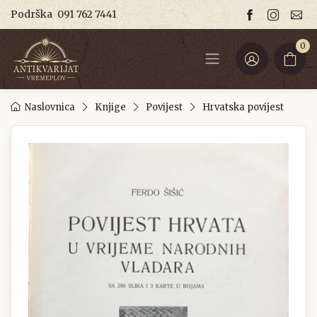
Podrška
091 762 7441
0
Naslovnica
Knjige
Povijest
Hrvatska povijest