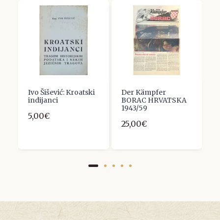
.
Ivo Šišević: Kroatski
Der Kämpfer
H
indijanci
BORAC HRVATSKA
4
1943/59
5,00€
1
25,00€