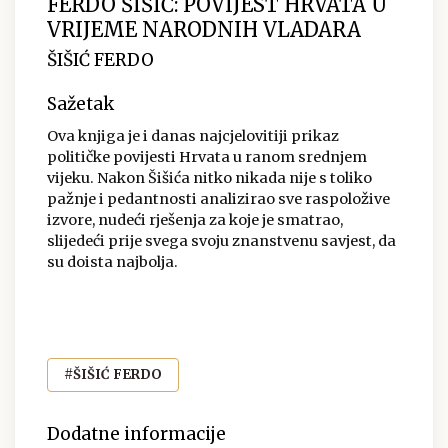
FERDO ŠIŠIĆ: POVIJEST HRVATA U
VRIJEME NARODNIH VLADARA
ŠIŠIĆ FERDO
Sažetak
Ova knjiga je i danas najcjelovitiji prikaz
političke povijesti Hrvata u ranom srednjem
vijeku. Nakon Šišića nitko nikada nije s toliko
pažnje i pedantnosti analizirao sve raspoložive
izvore, nudeći rješenja za koje je smatrao,
slijedeći prije svega svoju znanstvenu savjest, da
su doista najbolja.
#ŠIŠIĆ FERDO
Dodatne informacije