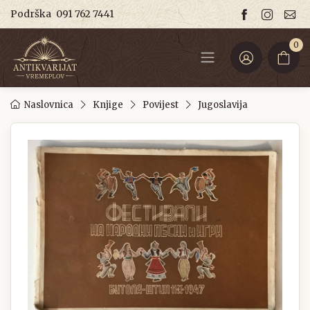
Podrška
091 762 7441
0
Naslovnica
Knjige
Povijest
Jugoslavija