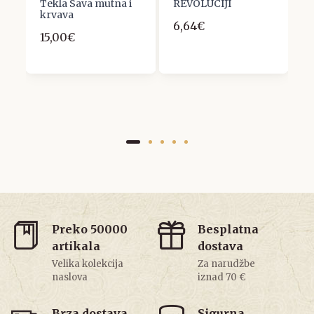
Tekla Sava mutna i
REVOLUCIJI
D
ja
krvava
F
6,64€
15,00€
6
Preko 50000
Besplatna
artikala
dostava
Velika kolekcija
Za narudžbe
naslova
iznad 70 €
Brza dostava
Sigurna