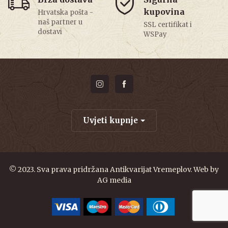
kupovina
Hrvatska pošta -
naš partner u
SSL certifikat i
dostavi
WSPay
Uvjeti kupnje
© 2023. Sva prava pridržana Antikvarijat Vremeplov. Web by
AG media