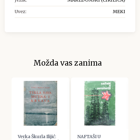
Jezik:
MAKEDONSKI (ĆIRILICA)
Uvez:
MEKI
Možda vas zanima
Verka Škurla Ilijić:
NAFTAŠI U
S