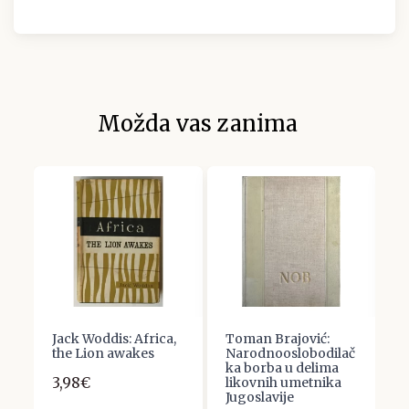
Možda vas zanima
,
Jack Woddis: Africa,
Toman Brajović:
H
the Lion awakes
Narodnooslobodilač
2
ka borba u delima
3,98€
5
likovnih umetnika
Jugoslavije