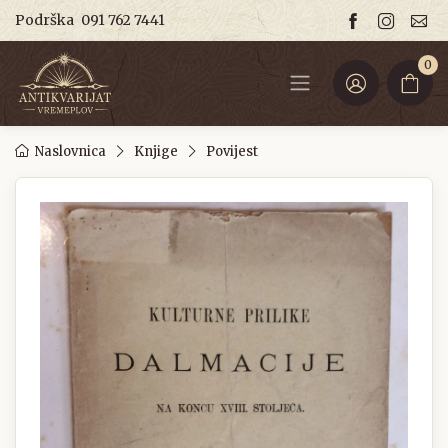
Podrška
091 762 7441
0
Naslovnica
Knjige
Povijest