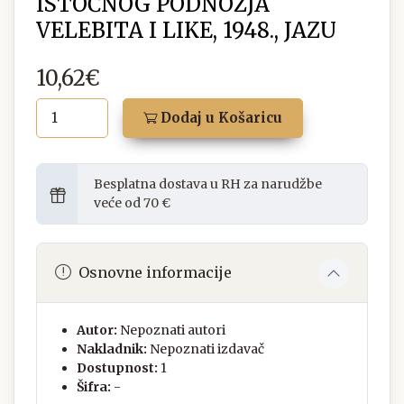
ISTOČNOG PODNOŽJA
VELEBITA I LIKE, 1948., JAZU
10,62€
Dodaj u Košaricu
Besplatna dostava u RH za narudžbe
veće od 70 €
Osnovne informacije
Autor:
Nepoznati autori
Nakladnik:
Nepoznati izdavač
Dostupnost:
1
Šifra:
-