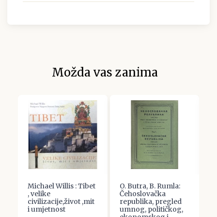
Možda vas zanima
Michael Willis : Tibet
O. Butra, B. Rumla:
Š
, velike
Čehoslovačka
P
civilizacije,život ,mit
republika, pregled
G
i umjetnost
umnog, političkog,