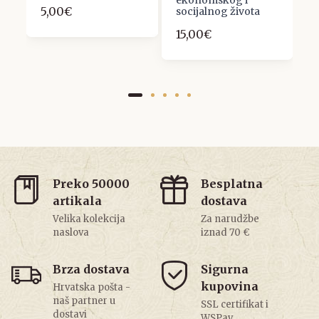
9
ekonomskog i
5,00€
socijalnog života
15,00€
Preko 50000
Besplatna
artikala
dostava
Velika kolekcija
Za narudžbe
naslova
iznad 70 €
Brza dostava
Sigurna
kupovina
Hrvatska pošta -
naš partner u
SSL certifikat i
dostavi
WSPay