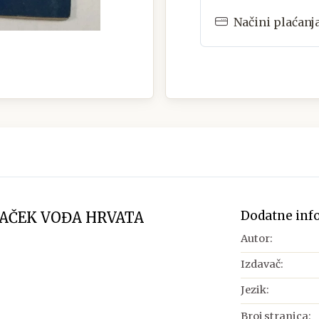
Načini plaćanj
Dodatne inf
MAČEK VOĐA HRVATA
Autor:
Izdavač:
Jezik:
Broj stranica: