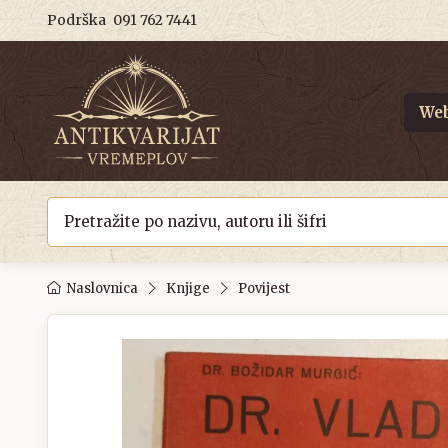
Podrška
091 762 7441
Web
Naslovnica
Knjige
Povijest