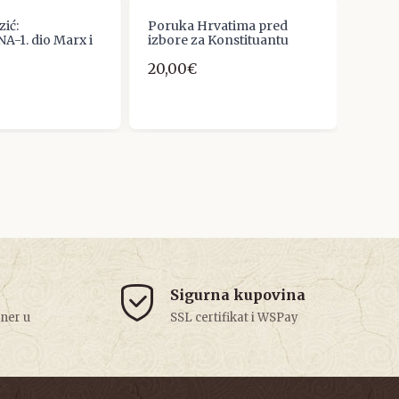
zić:
Poruka Hrvatima pred
Nezav
-1. dio Marx i
izbore za Konstituantu
broj 1
20,00€
10,0
Sigurna kupovina
tner u
SSL certifikat i WSPay