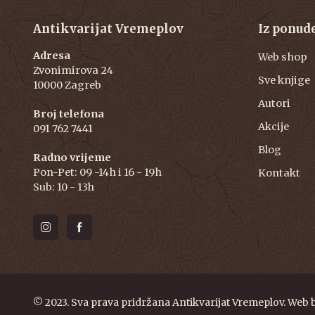
Antikvarijat Vremeplov
Iz ponud
Adresa
Web shop
Zvonimirova 24
Sve knjige
10000 Zagreb
Autori
Broj telefona
Akcije
091 762 7441
Blog
Radno vrijeme
Pon-Pet: 09 -14h i 16 - 19h
Kontakt
Sub: 10 - 13h
© 2023. Sva prava pridržana Antikvarijat Vremeplov. Web 