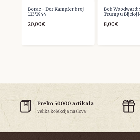
:
Borac - Der Kampfer broj
Bob Woodward: S
e
113/1944
Trump u Bijeloj 
20,00€
8,00€
Preko 50000 artikala
Velika kolekcija naslova