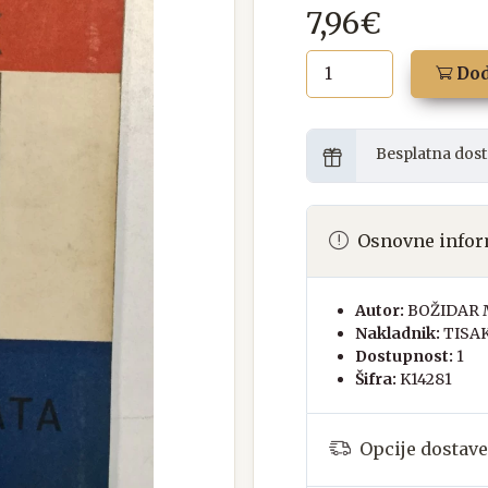
7,96€
Dod
Besplatna dost
Osnovne infor
Autor:
BOŽIDAR 
Nakladnik:
TISA
Dostupnost:
1
Šifra:
K14281
Opcije dostave