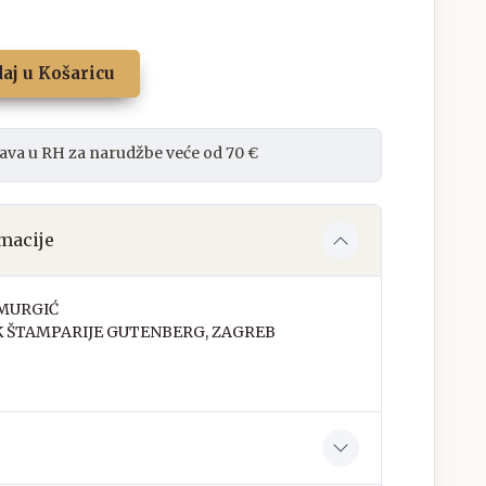
aj u Košaricu
ava u RH za narudžbe veće od 70 €
macije
MURGIĆ
K ŠTAMPARIJE GUTENBERG, ZAGREB