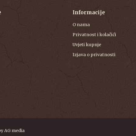
e
Informacije
O nama
Privatnost i kolačići
Uvjeti kupnje
Izjava o privatnosti
by
AG media