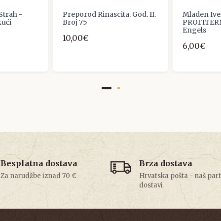
trah -
Preporod Rinascita. God. II.
Mladen Ive
kući
Broj 75
PROFITERNA
Engels
10,00€
6,00€
Besplatna dostava
Brza dostava
Za narudžbe iznad 70 €
Hrvatska pošta - naš par
dostavi