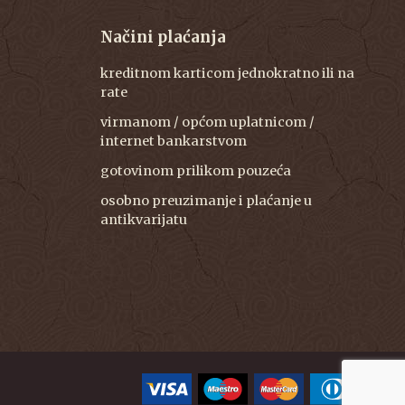
Načini plaćanja
kreditnom karticom jednokratno ili na
rate
virmanom / općom uplatnicom /
internet bankarstvom
gotovinom prilikom pouzeća
osobno preuzimanje i plaćanje u
antikvarijatu