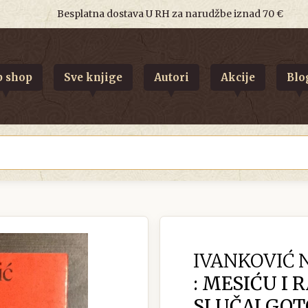
Besplatna dostava U RH za narudžbe iznad 70 €
 shop
Sve knjige
Autori
Akcije
Blo
IVANKOVIĆ 
: MESIĆU I 
SLUČAJ GOT