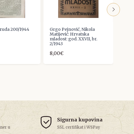
ruda 200/1944
Grgo Pejnović, Nikola
Phili
Matijević: Hrvatska
pohle
mladost: god. XXVII, br.
svijet
2/1943
10,0
8,00€
Sigurna kupovina
tner u
SSL certifikat i WSPay