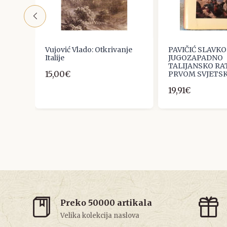
Vujović Vlado: Otkrivanje
PAVIČIĆ SLAVKO 
IJA I
Italije
JUGOZAPADNO
TALIJANSKO RA
15,00€
PRVOM SVJETS
19,91€
Preko 50000 artikala
Velika kolekcija naslova