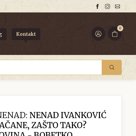
0
g
Kontakt
NENAD:
NENAD IVANKOVIĆ
RAČANE, ZAŠTO TAKO?
OVINA - BOBETKO