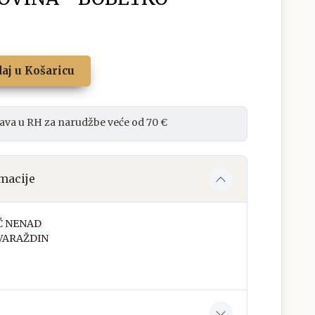
aj u Košaricu
ava u RH za narudžbe veće od 70 €
macije
Ć NENAD
 VARAŽDIN