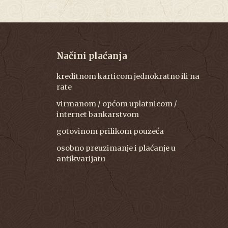
Načini plaćanja
kreditnom karticom jednokratno ili na
rate
virmanom / općom uplatnicom /
internet bankarstvom
gotovinom prilikom pouzeća
osobno preuzimanje i plaćanje u
antikvarijatu