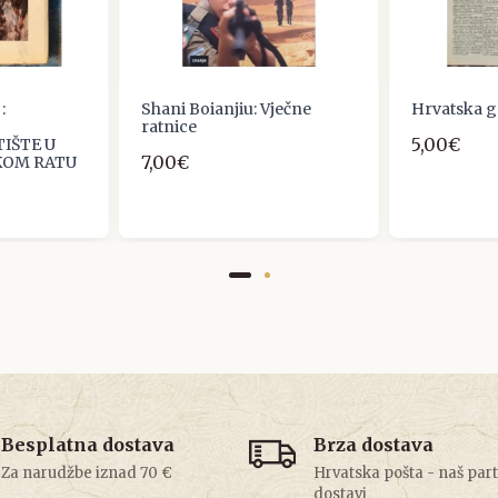
:
Shani Boianjiu: Vječne
Hrvatska g
ratnice
5,00€
TIŠTE U
7,00€
KOM RATU
Besplatna dostava
Brza dostava
Za narudžbe iznad 70 €
Hrvatska pošta - naš par
dostavi