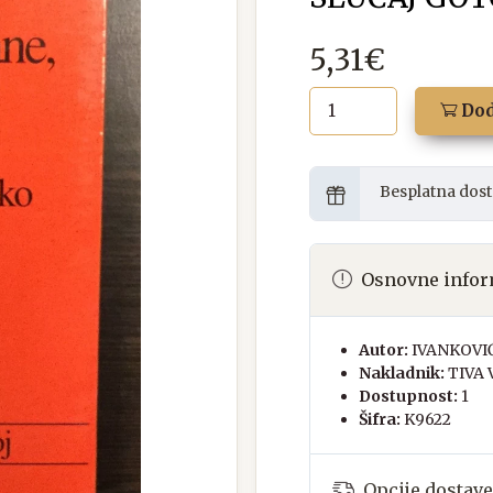
5,31€
Dod
Besplatna dost
Osnovne infor
Autor:
IVANKOVI
Nakladnik:
TIVA
Dostupnost:
1
Šifra:
K9622
Opcije dostave