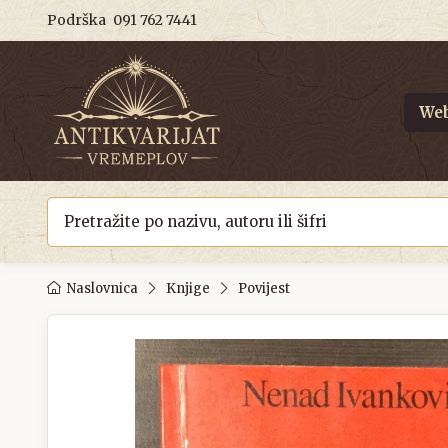
Podrška
091 762 7441
Web
Naslovnica
Knjige
Povijest