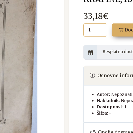
33,18€
Dod
Besplatna dost
Osnovne infor
Autor:
Nepoznati 
Nakladnik:
Nepoz
Dostupnost:
1
Šifra:
-
Opcije dostave