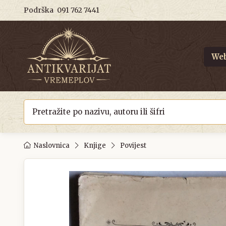
Podrška
091 762 7441
Web
Naslovnica
Knjige
Povijest