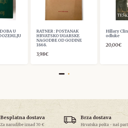
 DOBA U
RATNER : POSTANAK
Hillary Cli
EDOZEMLJU
HRVATSKO UGARSKE
odluke
NAGODBE OD GODINE
20,00€
1868.
3,98€
Besplatna dostava
Brza dostava
Za narudžbe iznad 70 €
Hrvatska pošta - naš par