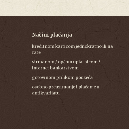
Načini plaćanja
kreditnom karticom jednokratno ili na
rate
virmanom / općom uplatnicom /
internet bankarstvom
gotovinom prilikom pouzeća
osobno preuzimanje i plaćanje u
antikvarijatu