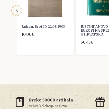
Jadran: Broj 20, 22.08.1903
JUSTINIJANOVO
 škole
EUROPI NA SR
10,00€
U HRVATSKOJ
50,43€
Preko 50000 artikala
Velika kolekcija naslova