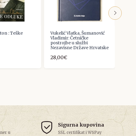
nton : Teške
Vukelić Vlatka, Šumanović
Kolo:
Vladimir: Četničke
8,00
postrojbe u službi
Nezavisne Države Hrvatske
28,00€
Sigurna kupovina
tner u
SSL certifikat i WSPay