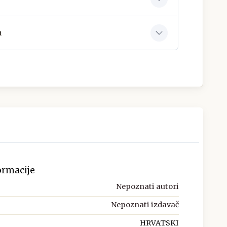
a
ormacije
Nepoznati autori
Nepoznati izdavač
HRVATSKI