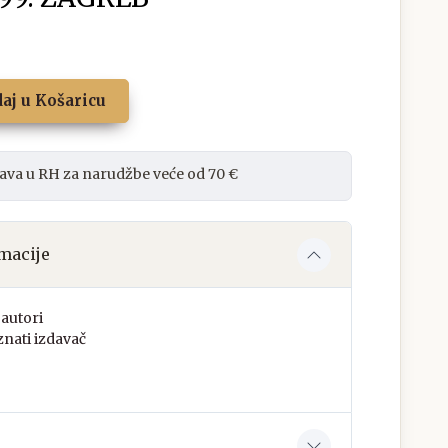
aj u Košaricu
ava u RH za narudžbe veće od 70 €
macije
autori
nati izdavač