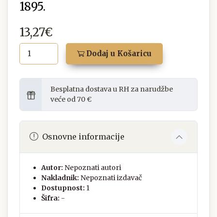
1895.
13,27€
Dodaj u Košaricu
Besplatna dostava u RH za narudžbe
veće od 70 €
Osnovne informacije
Autor:
Nepoznati autori
Nakladnik:
Nepoznati izdavač
Dostupnost:
1
Šifra:
-