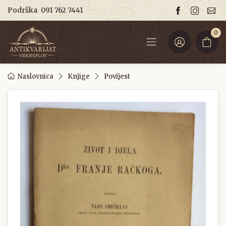
Podrška
091 762 7441
0
Naslovnica
Knjige
Povijest