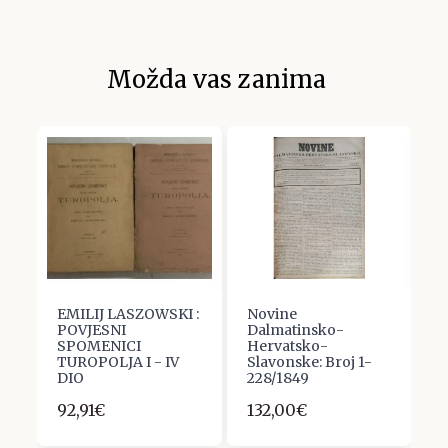
Možda vas zanima
EMILIJ LASZOWSKI :
Novine
J
POVJESNI
Dalmatinsko-
t
SPOMENICI
Hervatsko-
3
TUROPOLJA I - IV
Slavonske: Broj 1-
DIO
228/1849
92,91€
132,00€