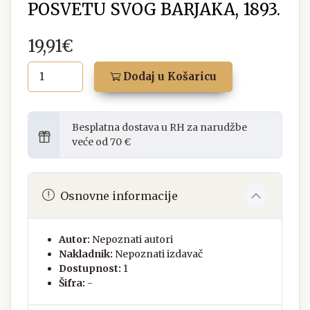
POSVETU SVOG BARJAKA, 1893.
19,91€
Dodaj u Košaricu
Besplatna dostava u RH za narudžbe
veće od 70 €
Osnovne informacije
Autor:
Nepoznati autori
Nakladnik:
Nepoznati izdavač
Dostupnost:
1
Šifra:
-