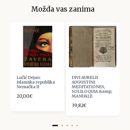
Možda vas zanima
a
Lučić Dejan:
DIVI AURELII
V
Islamska republika
AUGUSTINI:
N
ak
Nemačka II
MEDITATIONES,
B
SOLILOQUIA &amp;
20,00€
2
MANUALE
39,82€