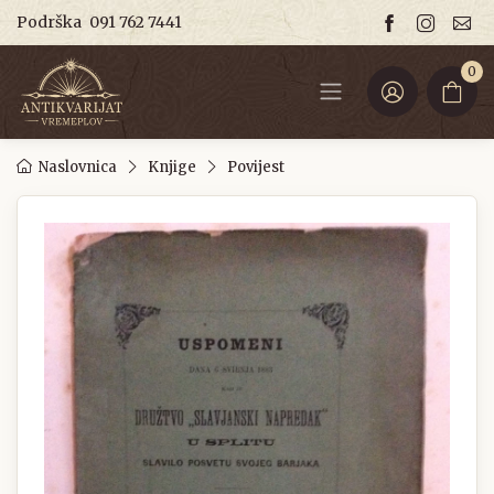
Podrška
091 762 7441
0
Naslovnica
Knjige
Povijest