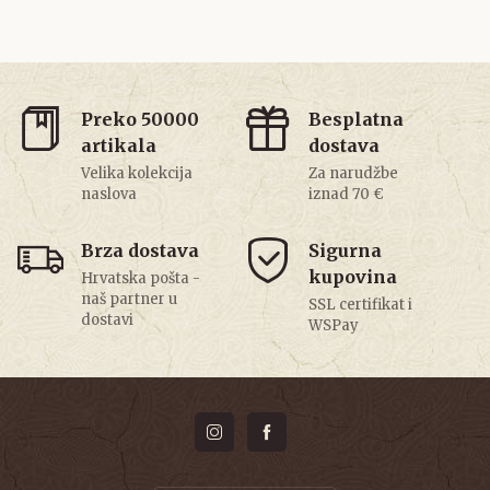
Preko 50000
Besplatna
artikala
dostava
Velika kolekcija
Za narudžbe
naslova
iznad 70 €
Brza dostava
Sigurna
kupovina
Hrvatska pošta -
naš partner u
SSL certifikat i
dostavi
WSPay