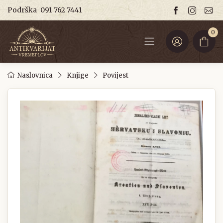
Podrška
091 762 7441
0
Naslovnica
Knjige
Povijest