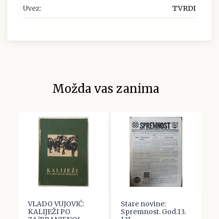
Uvez:
TVRDI
Možda vas zanima
-
VLADO VUJOVIĆ:
Stare novine:
D
e
KALIJEŽI PO
Spremnost. God.13.
S