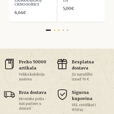
8.
ZA/BRANJENOJ
131
G
CRNOGORICI
5,00€
1
6,64€
Preko 50000
Besplatna
artikala
dostava
Velika kolekcija
Za narudžbe
naslova
iznad 70 €
Brza dostava
Sigurna
kupovina
Hrvatska pošta -
naš partner u
SSL certifikat i
dostavi
WSPay