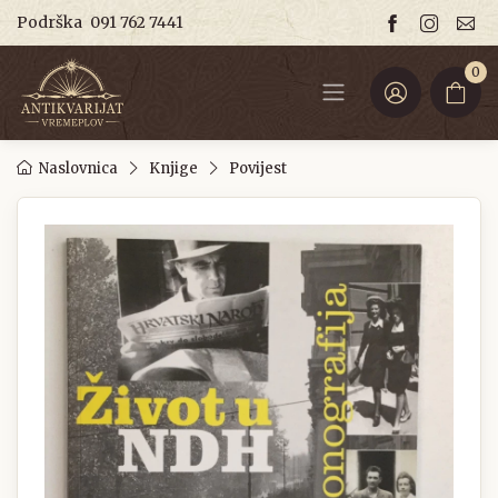
Podrška
091 762 7441
0
Naslovnica
Knjige
Povijest