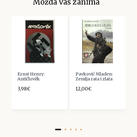
Možda vas zanima
Ernst Henry:
Pavković Mladen:
H
e
Antičlověk
Zemlja rata i zlata
3
3,98€
12,00€
2