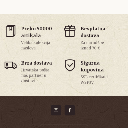
Preko 50000
Besplatna
artikala
dostava
Velika kolekcija
Za narudžbe
naslova
iznad 70 €
Brza dostava
Sigurna
kupovina
Hrvatska pošta -
naš partner u
SSL certifikat i
dostavi
WSPay