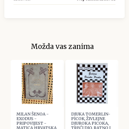
Možda vas zanima
MILAN ŠENOA -
DJUKA TOMERLIN-
K
EXODUS -
PICOK, ŽIVLEJNE
B
PRIPOVIJEST -
DJUROKA PICOKA,
I
MATICA HRVATSKA
TREĆI DIO, RATNO I
P