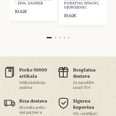
- 1904. ZAGREB
PORATNO, 1994/95,
O
GJURGJEVAC
M
10,62€
10,62€
1
Preko 50000
Besplatna
artikala
dostava
Velika kolekcija
Za narudžbe
naslova
iznad 70 €
Brza dostava
Sigurna
kupovina
Hrvatska pošta -
naš partner u
SSL certifikat i