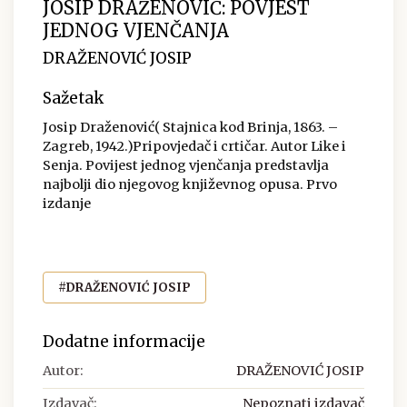
JOSIP DRAŽENOVIĆ: POVJEST
JEDNOG VJENČANJA
DRAŽENOVIĆ JOSIP
Sažetak
Josip Draženović( Stajnica kod Brinja, 1863. –
Zagreb, 1942.)Pripovjedač i crtičar. Autor Like i
Senja. Povijest jednog vjenčanja predstavlja
najbolji dio njegovog književnog opusa. Prvo
izdanje
#DRAŽENOVIĆ JOSIP
Dodatne informacije
Autor:
DRAŽENOVIĆ JOSIP
Izdavač:
Nepoznati izdavač