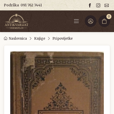
Podrška
091 762 7441
0
Naslovnica
Knjige
Pripovijetke