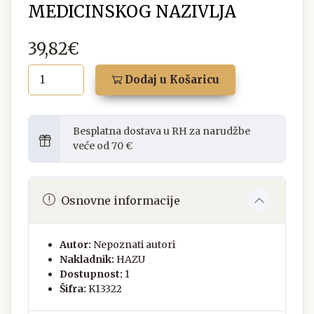
MEDICINSKOG NAZIVLJA
39,82€
Dodaj u Košaricu
Besplatna dostava u RH za narudžbe
veće od 70 €
Osnovne informacije
Autor:
Nepoznati autori
Nakladnik:
HAZU
Dostupnost:
1
Šifra:
K13322