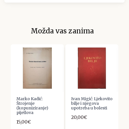
Možda vas zanima
Marko Kadić:
Ivan Migić: Ljekovito
V
Štrojenje
bilje i njegova
I
(kopuniziranje)
upotreba u bolesti
T
pijetlova
k
20,00€
v
15,00€
r