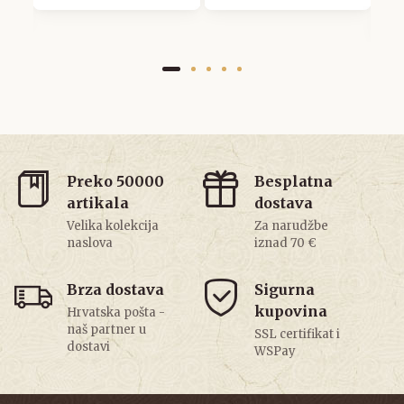
6
Preko 50000
Besplatna
artikala
dostava
Velika kolekcija
Za narudžbe
naslova
iznad 70 €
Brza dostava
Sigurna
kupovina
Hrvatska pošta -
naš partner u
SSL certifikat i
dostavi
WSPay