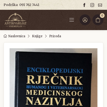
Podrška
091 762 7441
0
Naslovnica
Knjige
Priroda