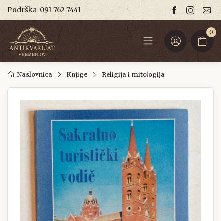
Podrška
091 762 7441
0
Naslovnica
Knjige
Religija i mitologija