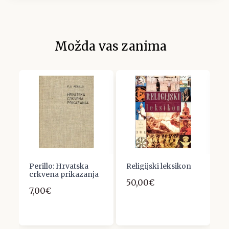
Možda vas zanima
Perillo: Hrvatska
Religijski leksikon
L
NE
crkvena prikazanja
K
50,00€
7,00€
7