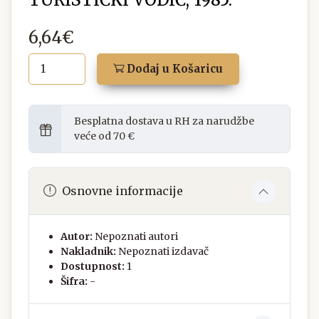
6,64€
Dodaj u Košaricu
Besplatna dostava u RH za narudžbe
veće od 70 €
Osnovne informacije
Autor:
Nepoznati autori
Nakladnik:
Nepoznati izdavač
Dostupnost:
1
Šifra:
-