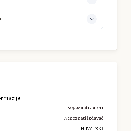
a
ormacije
Nepoznati autori
Nepoznati izdavač
HRVATSKI