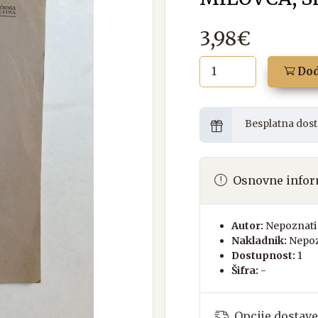
3,98€
Dod
Besplatna dost
Osnovne infor
Autor:
Nepoznati 
Nakladnik:
Nepoz
Dostupnost:
1
Šifra:
-
Opcije dostave