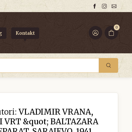
0
g
Kontakt
tori:
VLADIMIR VRANA,
I VRT &quot; BALTAZARA
PARAT, SARAJEVO, 1941.