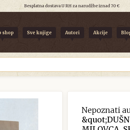
Besplatna dostava U RH za narudžbe iznad 70 €
 shop
Sve knjige
Autori
Akcije
Blo
Nepoznati au
&quot;DUŠN
MILOVCA, SE