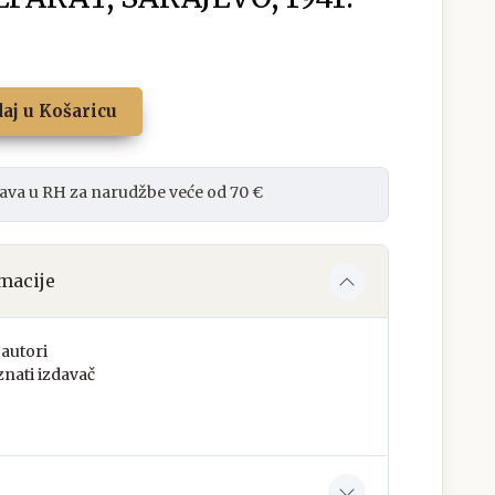
aj u Košaricu
ava u RH za narudžbe veće od 70 €
macije
autori
nati izdavač