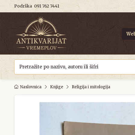
Podrška
091 762 7441
Web
Naslovnica
Knjige
Religija i mitologija