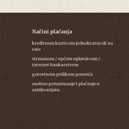
Načini plaćanja
kreditnom karticom jednokratno ili na
rate
virmanom / općom uplatnicom /
internet bankarstvom
gotovinom prilikom pouzeća
osobno preuzimanje i plaćanje u
antikvarijatu