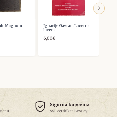
vak: Magnum
Ignacije Gavran: Lucerna
Ivan 
lucens
vijen
6,00€
25,0
Sigurna kupovina
tner u
SSL certifikat i WSPay