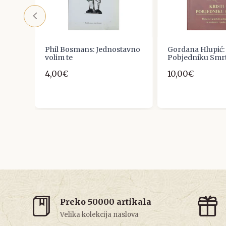
IĆ :
Phil Bosmans: Jednostavno
Gordana Hlupić: 
:
volim te
Pobjedniku Smrt
4,00€
10,00€
VI 4
Preko 50000 artikala
Velika kolekcija naslova