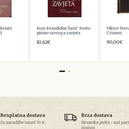
Kristu
Ivan Evanđelist Šarić: Sveto
Viktor No
i
pismo novoga zavjeta
Crimen
10,62€
90,00€
Besplatna dostava
Brza dostava
Za narudžbe iznad 70 €
Hrvatska pošta - naš par
dostavi