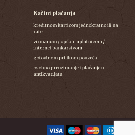
Načini plaćanja
kreditnom karticom jednokratno ili na
rate
virmanom / općom uplatnicom /
internet bankarstvom
gotovinom prilikom pouzeća
osobno preuzimanje i plaćanje u
antikvarijatu