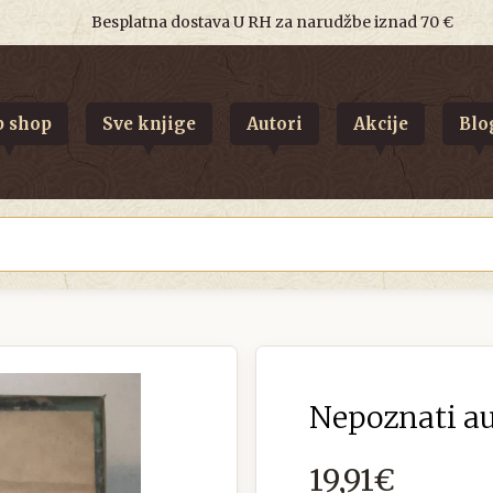
Besplatna dostava U RH za narudžbe iznad 70 €
 shop
Sve knjige
Autori
Akcije
Blo
Nepoznati au
19,91€