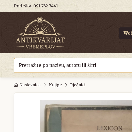
Podrška
091 762 7441
Web
Naslovnica
Knjige
Rječnici