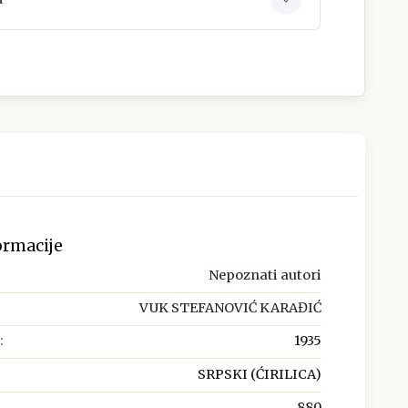
ormacije
Nepoznati autori
VUK STEFANOVIĆ KARAĐIĆ
:
1935
SRPSKI (ĆIRILICA)
880