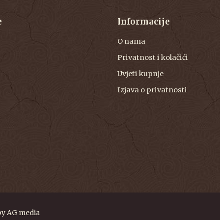
e
Informacije
O nama
Privatnost i kolačići
Uvjeti kupnje
Izjava o privatnosti
by
AG media