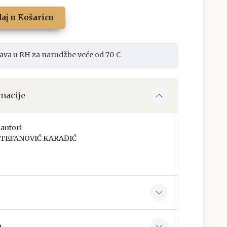
aj u Košaricu
ava u RH za narudžbe veće od 70 €
macije
autori
STEFANOVIĆ KARAĐIĆ
a