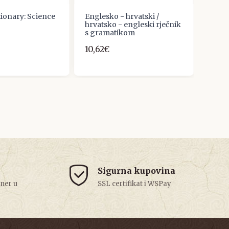
tionary: Science
Englesko - hrvatski /
LJILJ
hrvatsko - engleski rječnik
WITT
s gramatikom
SINO
10,62€
33,1
Sigurna kupovina
tner u
SSL certifikat i WSPay