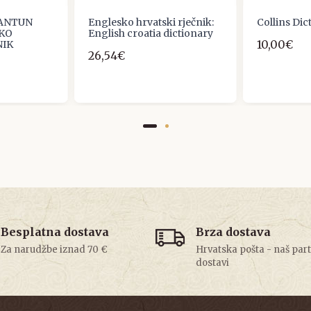
 ANTUN
Englesko hrvatski rječnik:
Collins Dic
ČKO
English croatia dictionary
10,00€
NIK
26,54€
Besplatna dostava
Brza dostava
Za narudžbe iznad 70 €
Hrvatska pošta - naš par
dostavi