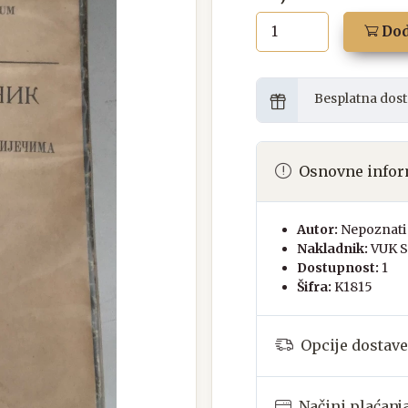
Dod
Besplatna dost
Osnovne infor
Autor:
Nepoznati 
Nakladnik:
VUK 
Dostupnost:
1
Šifra:
K1815
Opcije dostave
Načini plaćanj