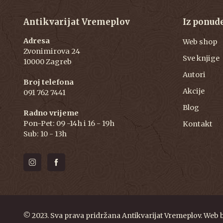
Antikvarijat Vremeplov
Iz ponud
Adresa
Web shop
Zvonimirova 24
Sve knjige
10000 Zagreb
Autori
Broj telefona
Akcije
091 762 7441
Blog
Radno vrijeme
Pon-Pet: 09 -14h i 16 - 19h
Kontakt
Sub: 10 - 13h
© 2023. Sva prava pridržana Antikvarijat Vremeplov. Web 