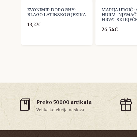
sko-
ZVONIMIR DOROGHY :
MARIJA UROIĆ :
BLAGO LATINSKOG JEZIKA
HURM : NJEMA
HRVATSKI RJEČ
13,27€
26,54€
Preko 50000 artikala
Velika kolekcija naslova