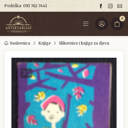
Podrška
091 762 7441
0
Naslovnica
Knjige
Slikovnice i knjige za djecu