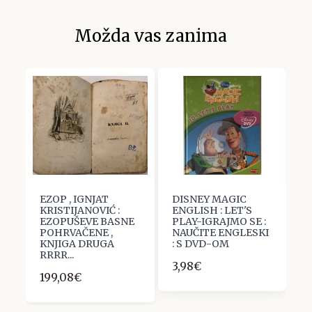
Možda vas zanima
EZOP , IGNJAT
DISNEY MAGIC
W
KRISTIJANOVIĆ :
ENGLISH : LET'S
R
EZOPUŠEVE BASNE
PLAY-IGRAJMO SE :
E
POHRVAČENE ,
NAUČITE ENGLESKI
G
KNJIGA DRUGA
: S DVD-OM
D
RRRR...
3,98€
3
199,08€