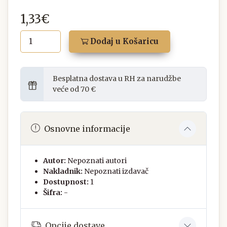
1,33€
Dodaj u Košaricu
Besplatna dostava u RH za narudžbe
veće od 70 €
Osnovne informacije
Autor:
Nepoznati autori
Nakladnik:
Nepoznati izdavač
Dostupnost:
1
Šifra:
-
Opcije dostave