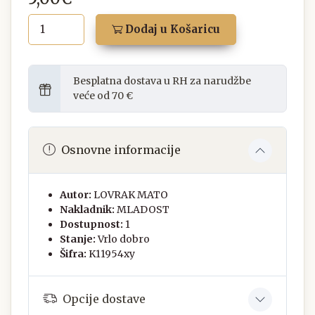
Dodaj u Košaricu
Besplatna dostava u RH za narudžbe
veće od 70 €
Osnovne informacije
Autor:
LOVRAK MATO
Nakladnik:
MLADOST
Dostupnost:
1
Stanje:
Vrlo dobro
Šifra:
K11954xy
Opcije dostave