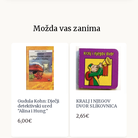
Možda vas zanima
 :
Gudula Kohn: Dječji
KRALJ I NJEGOV
V
detektivski ured
DVOR SLIKOVNICA
L
"Alina i Hung"
n
2,65€
6,00€
3