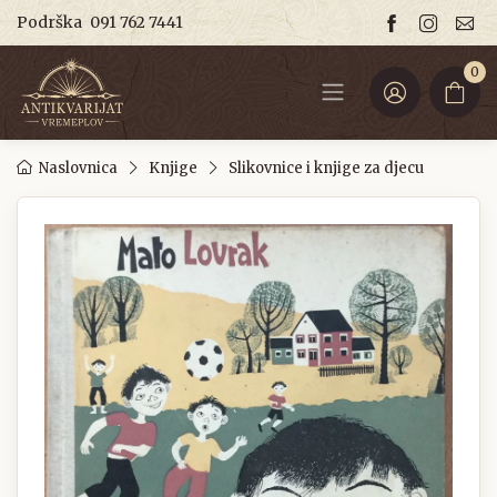
Podrška
091 762 7441
0
Naslovnica
Knjige
Slikovnice i knjige za djecu