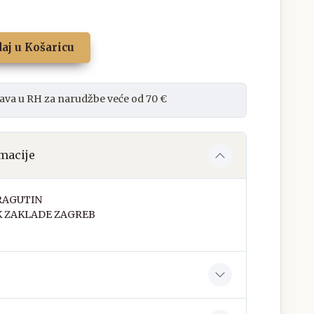
aj u Košaricu
ava u RH za narudžbe veće od 70 €
macije
RAGUTIN
K ZAKLADE ZAGREB