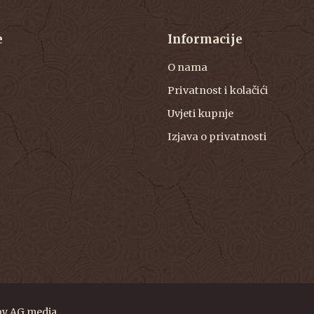
e
Informacije
O nama
Privatnost i kolačići
Uvjeti kupnje
Izjava o privatnosti
by
AG media