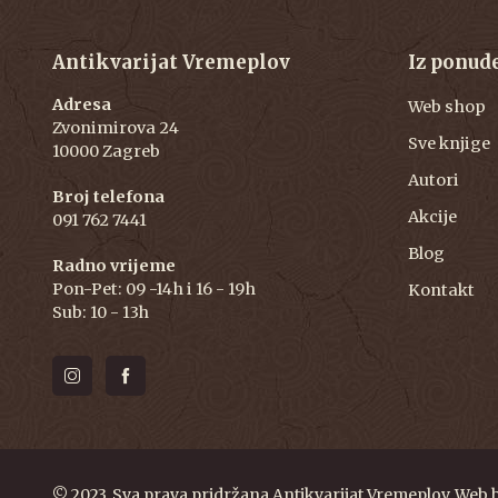
Antikvarijat Vremeplov
Iz ponud
Adresa
Web shop
Zvonimirova 24
Sve knjige
10000 Zagreb
Autori
Broj telefona
Akcije
091 762 7441
Blog
Radno vrijeme
Pon-Pet: 09 -14h i 16 - 19h
Kontakt
Sub: 10 - 13h
© 2023. Sva prava pridržana Antikvarijat Vremeplov. Web 