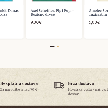
midt: Danas
Axel Scheffler: Pip i Popi -
Smolec Sonj
ik za
Božićno drvce
ružičastim
9,00€
5,00€
Besplatna dostava
Brza dostava
Za narudžbe iznad 70 €
Hrvatska pošta - naš par
dostavi