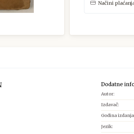
Načini plaćanj
Dodatne inf
N
Autor:
Izdavač:
Godina izdanja
Jezik: