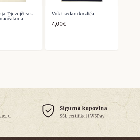
a: Djevojčica s
Vuk i sedam kozlića
Alfon
 naočalama
moga
4,00€
13,27
Sigurna kupovina
tner u
SSL certifikat i WSPay