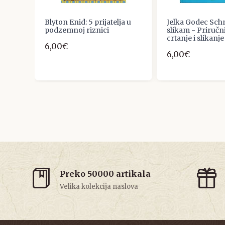
Blyton Enid: 5 prijatelja u
Jelka Godec Sch
,
podzemnoj riznici
slikam - Priručn
crtanje i slikanje
6,00€
6,00€
Preko 50000 artikala
Velika kolekcija naslova