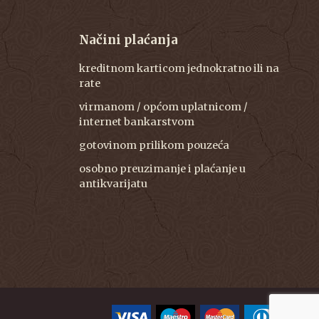
Načini plaćanja
kreditnom karticom jednokratno ili na
rate
virmanom / općom uplatnicom /
internet bankarstvom
gotovinom prilikom pouzeća
osobno preuzimanje i plaćanje u
antikvarijatu