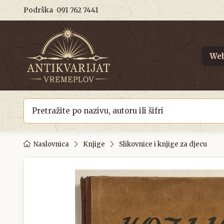
Podrška
091 762 7441
Web
Naslovnica
Knjige
Slikovnice i knjige za djecu