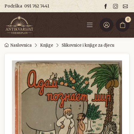
Podrška
091 762 7441
0
Naslovnica
Knjige
Slikovnice i knjige za djecu