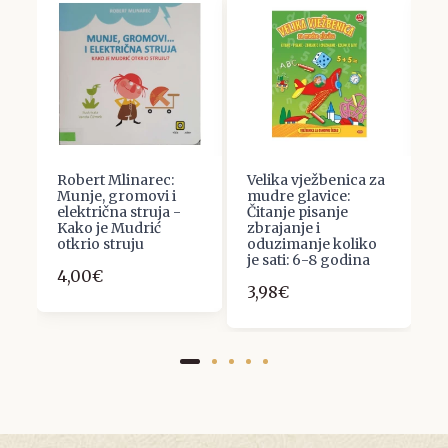
Robert Mlinarec:
Velika vježbenica za
Ž
Munje, gromovi i
mudre glavice:
S
električna struja -
Čitanje pisanje
s
Kako je Mudrić
zbrajanje i
5
otkrio struju
oduzimanje koliko
je sati: 6-8 godina
4,00€
3,98€