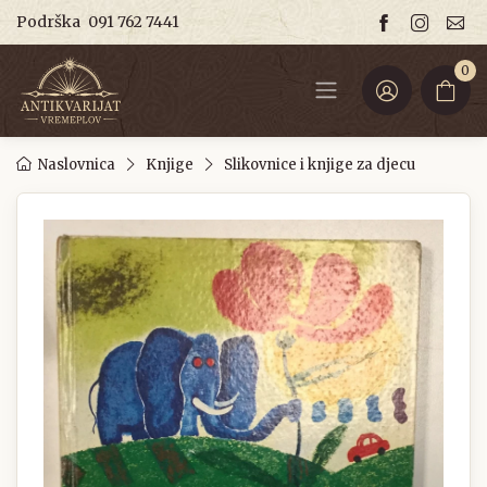
Podrška
091 762 7441
0
Naslovnica
Knjige
Slikovnice i knjige za djecu