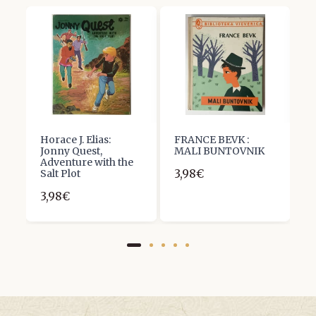
z-
Horace J. Elias:
FRANCE BEVK :
M
Jonny Quest,
MALI BUNTOVNIK
N
Adventure with the
3,98€
1
Salt Plot
3,98€