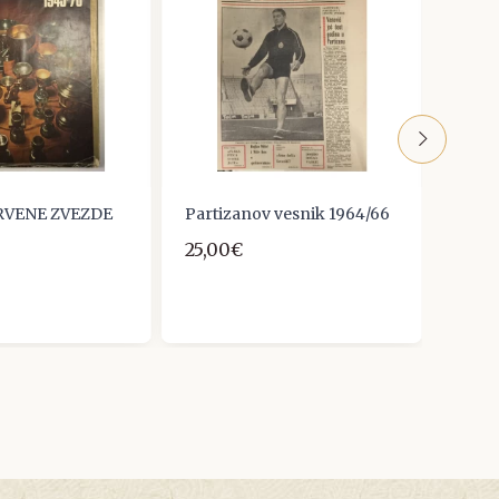
RVENE ZVEZDE
Partizanov vesnik 1964/66
Časop
2/197
25,00€
13,0