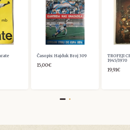
arate
Časopis: Hajduk Broj 309
TROFEJI C
1945/1970
15,00€
19,91€