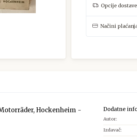
Opcije dostave
Načini plaćanj
Dodatne inf
 Motorräder, Hockenheim -
Autor:
Izdavač: