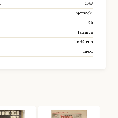
:
1963
njemački
56
latinica
korišteno
meki