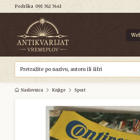
Podrška
091 762 7441
Web
Naslovnica
Knjige
Sport