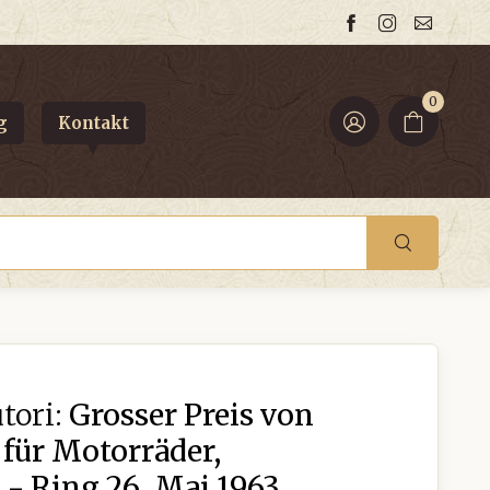
0
g
Kontakt
tori:
Grosser Preis von
für Motorräder,
- Ring 26. Mai 1963