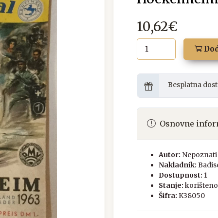
10,62€
Dod
Besplatna dost
Osnovne infor
Autor:
Nepoznati 
Nakladnik:
Badis
Dostupnost:
1
Stanje:
korišteno
Šifra:
K38050