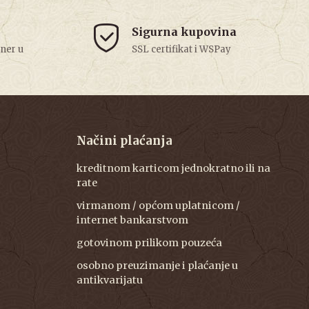
Sigurna kupovina
tner u
SSL certifikat i WSPay
Načini plaćanja
kreditnom karticom jednokratno ili na
rate
virmanom / općom uplatnicom /
internet bankarstvom
gotovinom prilikom pouzeća
osobno preuzimanje i plaćanje u
antikvarijatu