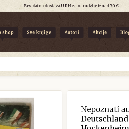
Besplatna dostava U RH za narudžbe iznad 70 €
 shop
Sve knjige
Autori
Akcije
Blo
Nepoznati au
Deutschland 
Hockenheim 