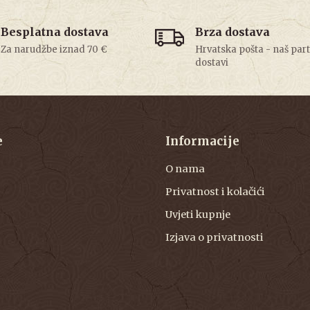
Besplatna dostava
Brza dostava
Za narudžbe iznad 70 €
Hrvatska pošta - naš par
dostavi
e
Informacije
O nama
Privatnost i kolačići
Uvjeti kupnje
Izjava o privatnosti