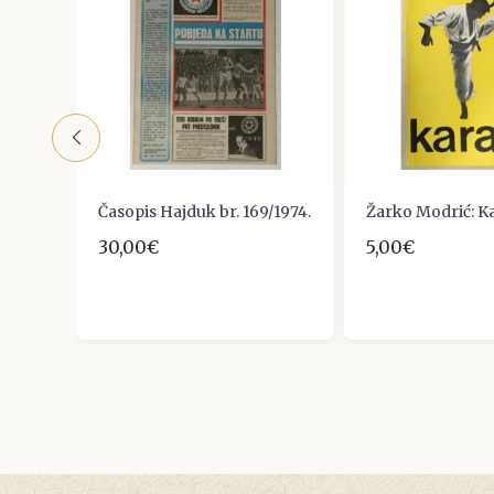
nik
Časopis Hajduk br. 169/1974.
Žarko Modrić: K
30,00€
5,00€