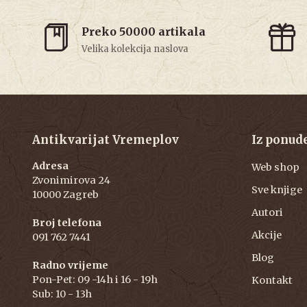
Preko 50000 artikala
Velika kolekcija naslova
Antikvarijat Vremeplov
Iz ponud
Adresa
Web shop
Zvonimirova 24
Sve knjige
10000 Zagreb
Autori
Broj telefona
Akcije
091 762 7441
Blog
Radno vrijeme
Pon-Pet: 09 -14h i 16 - 19h
Kontakt
Sub: 10 - 13h