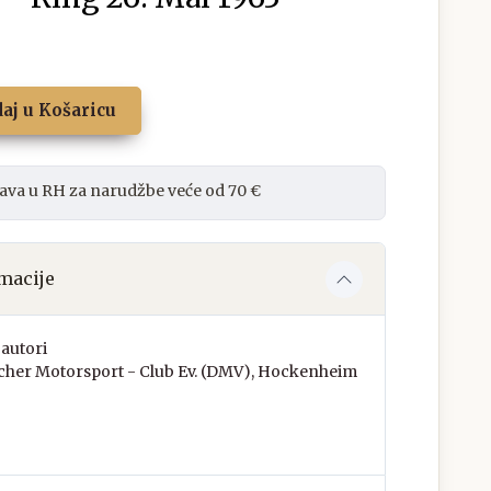
aj u Košaricu
ava u RH za narudžbe veće od 70 €
macije
autori
cher Motorsport - Club Ev. (DMV), Hockenheim