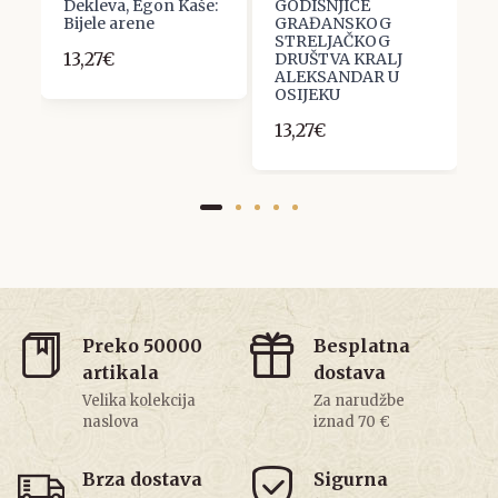
B,
Dekleva, Egon Kaše:
GODIŠNJICE
2
Bijele arene
GRAĐANSKOG
STRELJAČKOG
13,27€
DRUŠTVA KRALJ
ALEKSANDAR U
OSIJEKU
13,27€
Preko 50000
Besplatna
artikala
dostava
Velika kolekcija
Za narudžbe
naslova
iznad 70 €
Brza dostava
Sigurna