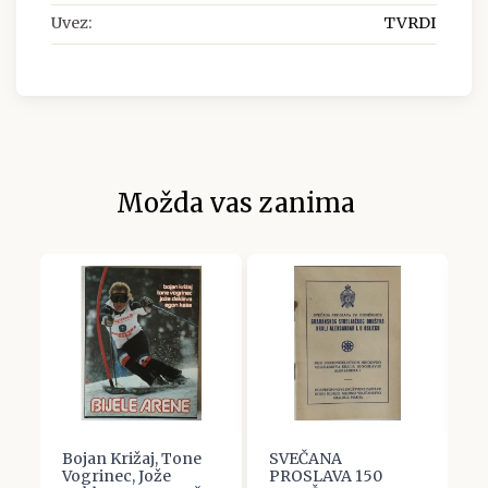
Uvez:
TVRDI
Možda vas zanima
A-
Bojan Križaj, Tone
SVEČANA
P
Vogrinec, Jože
PROSLAVA 150
b