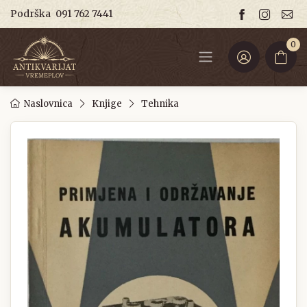
Podrška
091 762 7441
0
Naslovnica
Knjige
Tehnika