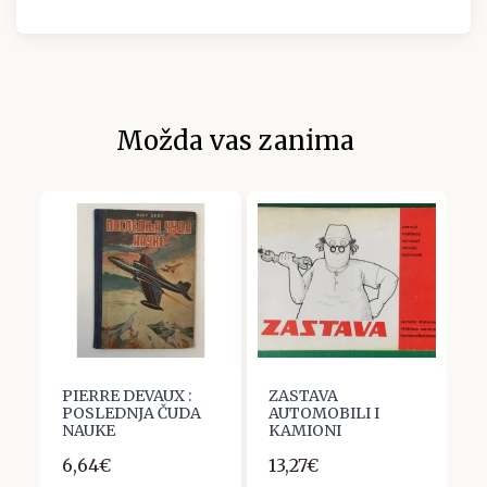
Možda vas zanima
PIERRE DEVAUX :
ZASTAVA
M
POSLEDNJA ČUDA
AUTOMOBILI I
Đ
NAUKE
KAMIONI
Z
6,64€
13,27€
1