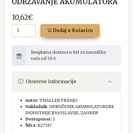
ODRŽAVANJE AKUMULATORA
10,62€
Dodaj u Košaricu
Besplatna dostava u RH za narudžbe
veće od 70 €
Osnovne informacije
Autor:
THALLER FRANJO
Nakladnik:
UDRUŽENJE AKUMULATORSKE
INDUSTRIJE JUGOSLAVIJE, ZAGREB
Dostupnost:
1
Šifra:
K27517