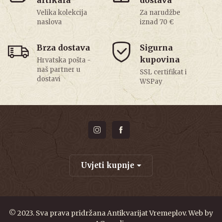
Velika kolekcija
Za narudžbe
naslova
iznad 70 €
Brza dostava
Sigurna
kupovina
Hrvatska pošta -
naš partner u
SSL certifikat i
dostavi
WSPay
Uvjeti kupnje
© 2023. Sva prava pridržana Antikvarijat Vremeplov. Web by