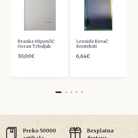
.
Branka Stipančić:
Leonida Kovač:
B
Goran Trbuljak
Konteksti
(
g
30,00€
6,64€
IO
ži
7
Preko 50000
Besplatna
artikala
dostava