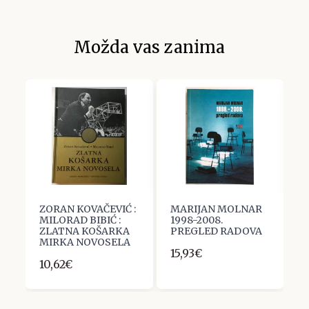
Možda vas zanima
ZORAN KOVAČEVIĆ :
MARIJAN MOLNAR
I
MILORAD BIBIĆ :
1998-2008.
C
ZLATNA KOŠARKA
PREGLED RADOVA
1
MIRKA NOVOSELA
15,93€
10,62€