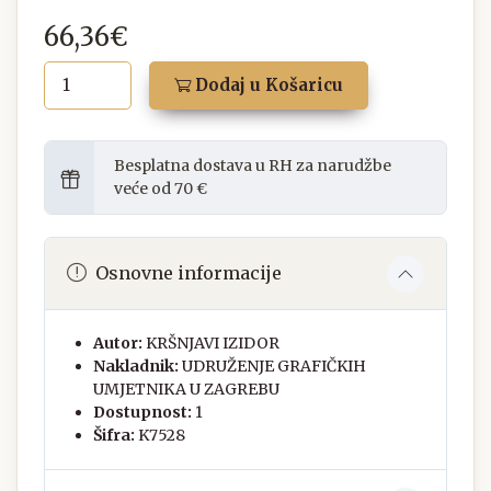
66,36€
Dodaj u Košaricu
Besplatna dostava u RH za narudžbe
veće od 70 €
Osnovne informacije
Autor:
KRŠNJAVI IZIDOR
Nakladnik:
UDRUŽENJE GRAFIČKIH
UMJETNIKA U ZAGREBU
Dostupnost:
1
Šifra:
K7528