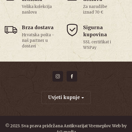
Velika kolekcija
Za narudžbe
naslova
iznad 70 €
Brza dostava
Sigurna
kupovina
Hrvatska pošta -
naš partner u
SSL certifikat i
dostavi
WSPay
Uvjeti kupnje
© 2023. Sva prava pridržana Antikvarijat Vremeplov. Web by