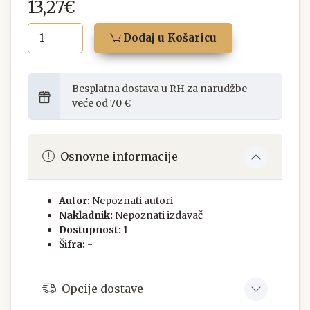
13,27€
Dodaj u Košaricu
Besplatna dostava u RH za narudžbe
veće od 70 €
Osnovne informacije
Autor:
Nepoznati autori
Nakladnik:
Nepoznati izdavač
Dostupnost:
1
Šifra:
-
Opcije dostave