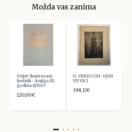
Možda vas zanima
Svijet: Ilustrovani
G. VERZOCHI : VENI
G
-
tjednik - knjiga III,
VD VICI
X
godina II/1927
398,17€
7
120,00€