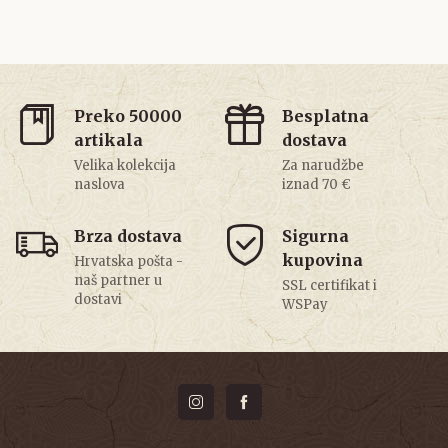
Preko 50000
Besplatna
artikala
dostava
Velika kolekcija
Za narudžbe
naslova
iznad 70 €
Brza dostava
Sigurna
kupovina
Hrvatska pošta -
naš partner u
SSL certifikat i
dostavi
WSPay