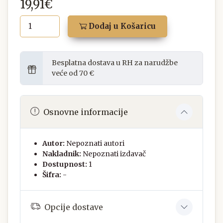
19,91€
Dodaj u Košaricu
Besplatna dostava u RH za narudžbe
veće od 70 €
Osnovne informacije
Autor:
Nepoznati autori
Nakladnik:
Nepoznati izdavač
Dostupnost:
1
Šifra:
-
Opcije dostave