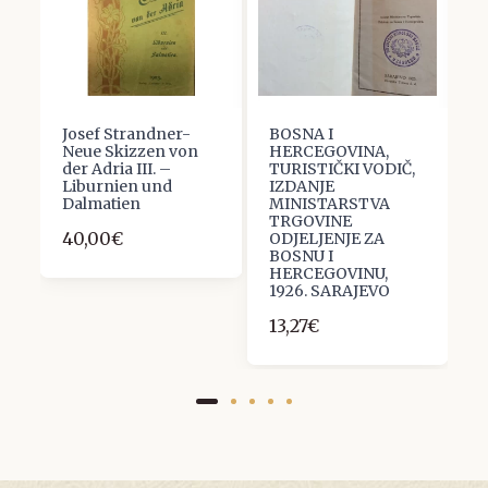
Josef Strandner-
BOSNA I
T
Neue Skizzen von
HERCEGOVINA,
R
der Adria III. –
TURISTIČKI VODIČ,
K
Liburnien und
IZDANJE
1
Dalmatien
MINISTARSTVA
TRGOVINE
40,00€
ODJELJENJE ZA
BOSNU I
HERCEGOVINU,
1926. SARAJEVO
13,27€