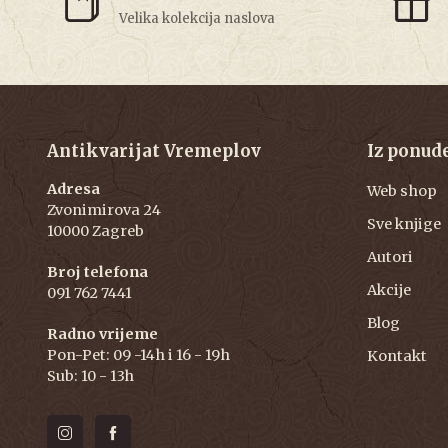
Velika kolekcija naslova
Antikvarijat Vremeplov
Iz ponud
Adresa
Web shop
Zvonimirova 24
Sve knjige
10000 Zagreb
Autori
Broj telefona
Akcije
091 762 7441
Blog
Radno vrijeme
Pon-Pet: 09 -14h i 16 - 19h
Kontakt
Sub: 10 - 13h