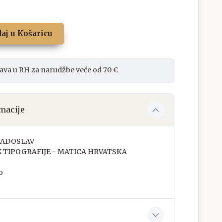
aj u Košaricu
ava u RH za narudžbe veće od 70 €
macije
RADOSLAV
K TIPOGRAFIJE - MATICA HRVATSKA
o