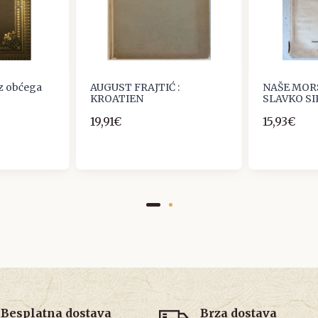
iz obćega
AUGUST FRAJTIĆ :
NAŠE MOR
KROATIEN
SLAVKO SIR
19,91€
15,93€
Besplatna dostava
Brza dostava