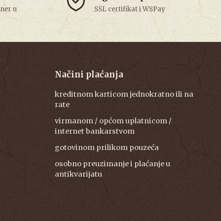
tner u
SSL certifikat i WSPay
Načini plaćanja
kreditnom karticom jednokratno ili na
rate
virmanom / općom uplatnicom /
internet bankarstvom
gotovinom prilikom pouzeća
osobno preuzimanje i plaćanje u
antikvarijatu