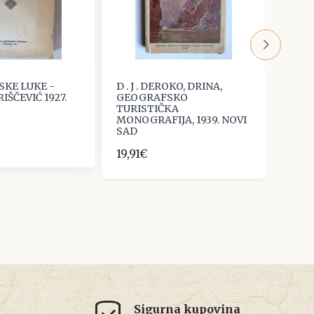
SKE LUKE -
D . J . DEROKO, DRINA,
DRAG
IŠČEVIĆ 1927.
GEOGRAFSKO
PRIR
TURISTIČKA
HRVA
MONOGRAFIJA, 1939. NOVI
92,9
SAD
19,91€
Sigurna kupovina