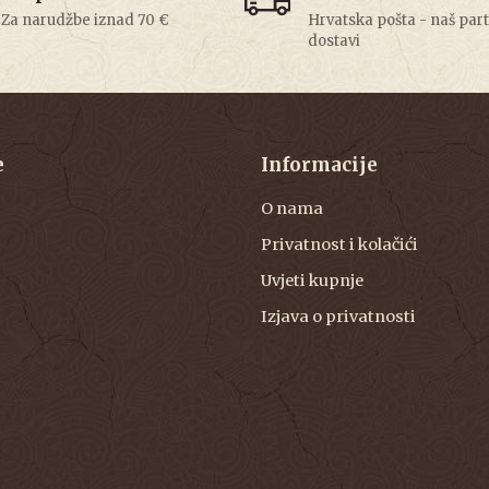
Za narudžbe iznad 70 €
Hrvatska pošta - naš par
dostavi
e
Informacije
O nama
Privatnost i kolačići
Uvjeti kupnje
Izjava o privatnosti