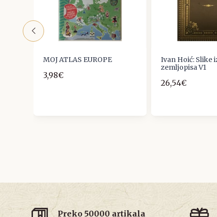
NY :
MOJ ATLAS EUROPE
Ivan Hoić: Slike 
D
zemljopisa V1
3,98€
26,54€
Preko 50000 artikala