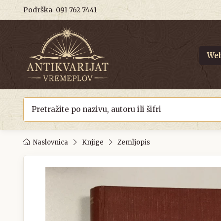
Podrška
091 762 7441
Web
Naslovnica
Knjige
Zemljopis