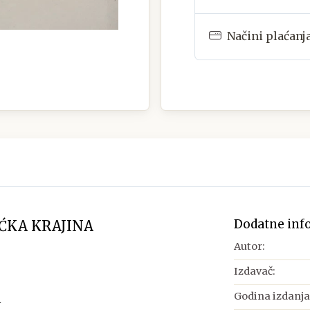
Načini plaćanj
Dodatne inf
AĆKA KRAJINA
Autor:
Izdavač:
Godina izdanja
A