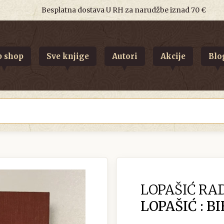
Besplatna dostava U RH za narudžbe iznad 70 €
 shop
Sve knjige
Autori
Akcije
Blo
LOPAŠIĆ RA
LOPAŠIĆ : B